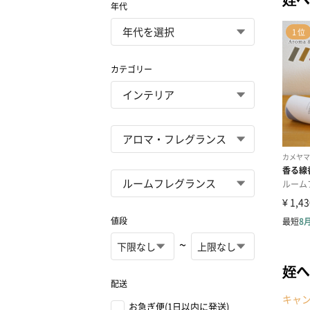
年代
カテゴリー
値段
~
姪へ
配送
キャ
お急ぎ便(1日以内に発送)