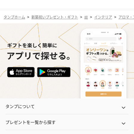
タンプホーム
>
新築祝いプレゼント・ギフト
>
姪
>
インテリア
>
アロマ・
タンプについて
プレゼントを一覧から探す