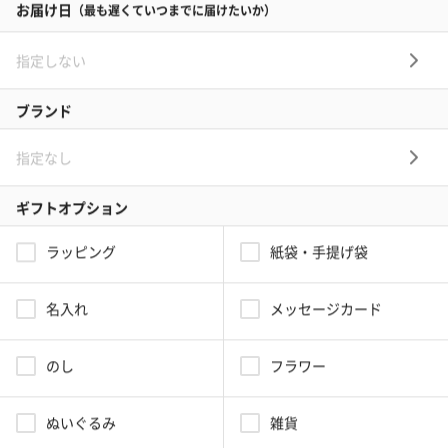
04 キッチン
01 兄弟、姉妹
10,000～50,000円
新築祝いプレゼントはいつ贈る？
05 ハーバリウム
02 両親
10,000～50,000円
新築祝いのNGギフト
03 息子・娘
30,000～100,000円
04 伯父・伯母
3,000～10,000円
新築祝いプレゼントにおすすめのラッピング！
05 甥・姪
20,000～30,000円
ブーケ(オレンジ)
06 孫
20,000～30,000円
07 友人・同僚
3,000～20,000円
メッセージカード
08 会社の上司や先輩
5,000～10,000円