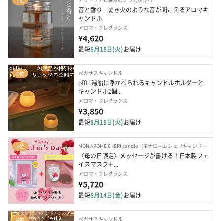
1位
音と香り　焚き火のような音が聞こえるアロマキ
ャンドル
アロマ・フレグランス
¥4,620
最短
8月18日(火)
お届け
ペガサスキャンドル
2位
offti 湯船に浮かべられるキャンドルホルダーと
キャンドル2個...
アロマ・フレグランス
¥3,850
最短
8月18日(火)
お届け
MON AROME CHERI candle（モナロームシェリキャンドル）
3位
〈母の日限定〉メッセージが書ける！日本製フェ
イスマスク＋...
アロマ・フレグランス
¥5,720
最短
8月14日(金)
お届け
ペガサスキャンドル
4位