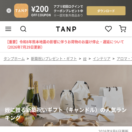
【重要】令和8年熊本地震の影響に伴うお荷物のお届け停止・遅延について
（2026年7月29日更新）
タンプホーム
>
新築祝いプレゼント・ギフト
>
姪
>
インテリア
>
アロマ・
姪に贈る新築祝いギフト（キャンドル）の人気ラン
キング
2026年8月6日
更新