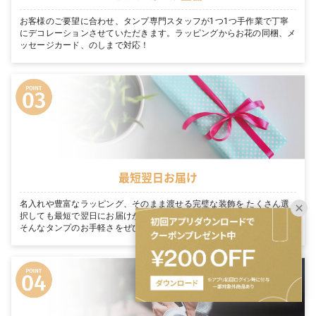
お客様のご要望に合わせ、タンプ専門スタッフが1つ1つ手作業で丁寧
にデコレーションさせていただきます。ラッピングからお花の同梱、メ
ッセージカード、のしまで対応！
最短翌日お届け
名入れや豊富なラッピング、そのまま渡せる完璧な装飾を たくさん選
択しても最短で翌日にお届けが可能です。「今日買って、明日届く」。
そんなタンプのお手軽さをぜひご体感ください。