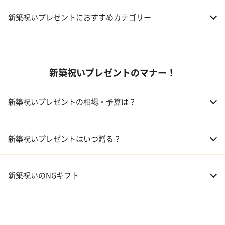
新築祝いプレゼントにおすすめカテゴリー
01 ギフトカタログ
新築祝いプレゼントのマナー！
02 スイーツ
03 アルコール
新築祝いプレゼントの相場・予算は？
04 キッチン
01 兄弟、姉妹
10,000～50,000円
新築祝いプレゼントはいつ贈る？
05 ハーバリウム
02 両親
10,000～50,000円
新築祝いのNGギフト
03 息子・娘
30,000～100,000円
04 伯父・伯母
3,000～10,000円