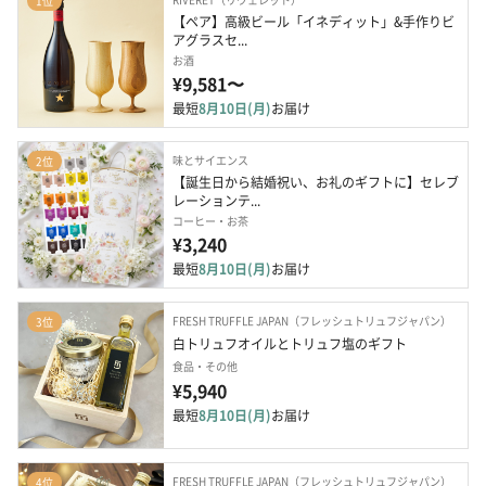
1位
【ペア】高級ビール「イネディット」&手作りビ
アグラスセ...
お酒
¥9,581〜
最短
8月10日(月)
お届け
味とサイエンス
2位
【誕生日から結婚祝い、お礼のギフトに】セレブ
レーションテ...
コーヒー・お茶
¥3,240
最短
8月10日(月)
お届け
FRESH TRUFFLE JAPAN（フレッシュトリュフジャパン）
3位
白トリュフオイルとトリュフ塩のギフト
食品・その他
¥5,940
最短
8月10日(月)
お届け
FRESH TRUFFLE JAPAN（フレッシュトリュフジャパン）
4位