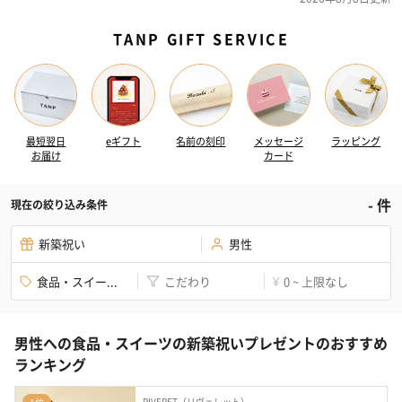
TANP GIFT SERVICE
最短翌日
eギフト
名前の刻印
メッセージ
ラッピング
お届け
カード
-
件
現在の絞り込み条件
新築祝い
男性
食品・スイー...
こだわり
0 ~ 上限なし
¥
男性への食品・スイーツの新築祝いプレゼントのおすすめ
ランキング
RIVERET（リヴェレット）