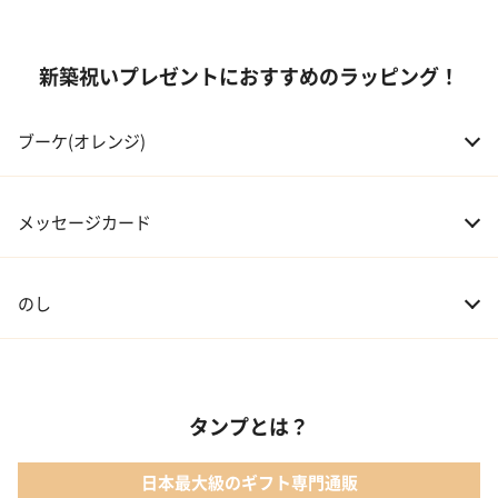
04 伯父・伯母
3,000～10,000円
新築祝いプレゼントにおすすめのラッピング！
05 甥・姪
20,000～30,000円
ブーケ(オレンジ)
06 孫
20,000～30,000円
07 友人・同僚
3,000～20,000円
メッセージカード
08 会社の上司や先輩
5,000～10,000円
のし
タンプとは？
日本最大級のギフト専門通販