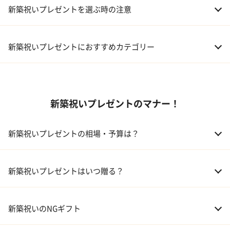
新築祝いプレゼントを選ぶ時の注意
新築祝いプレゼントにおすすめカテゴリー
01 ギフトカタログ
新築祝いプレゼントのマナー！
02 スイーツ
03 アルコール
新築祝いプレゼントの相場・予算は？
04 キッチン
01 兄弟、姉妹
10,000～50,000円
新築祝いプレゼントはいつ贈る？
05 ハーバリウム
02 両親
10,000～50,000円
新築祝いのNGギフト
03 息子・娘
30,000～100,000円