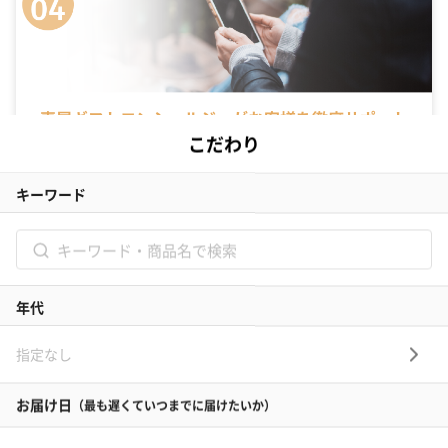
専属ギフトコンシェルジュがお客様を徹底サポート
名入れや豊富なラッピング、そのまま渡せる完璧な装飾を 大切な人に
何を贈れば良いのか中々決まらない… そんな方にはギフトコンシェルジ
ュ機能がおすすめです。スタッフがあなたのシーンにぴったりのギフト
を探してくれます。
絞り込み検索機能でシーンに適切なギフトを表示
tanpではシーンに合わせた独自の絞り込み検索機能がついています。