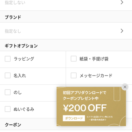
最適なギフトが見つかるwebサイトならではのサービスで探しやすさ満
点！シーンだけでなく、年代や関係性からも絞り込めるので、その人に
合わせた最適なギフトを提案します。
（2ページ目）部下女性に贈る新築祝いギフト（食
品・スイーツ）の人気ランキング(1203件)
新築祝いに部下女性に贈る食品・スイーツのプレゼント一覧(1203
件)です。【TANP（タンプ）】は大切な日にぴったりな「ギフ
ト」に出会えるネット通販サイトです。こだわりの商品をこだわ
りのラッピングで、最短で即日発送にてご対応いたします。
タンプホーム
>
新築祝いプレゼント・ギフト
>
部下女性
>
食品・スイーツ