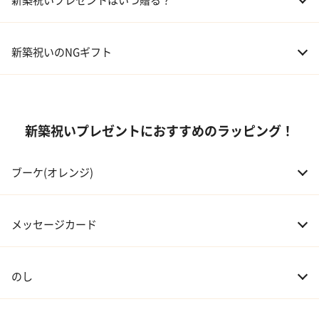
05 ハーバリウム
02 両親
10,000～50,000円
新築祝いのNGギフト
03 息子・娘
30,000～100,000円
04 伯父・伯母
3,000～10,000円
新築祝いプレゼントにおすすめのラッピング！
05 甥・姪
20,000～30,000円
ブーケ(オレンジ)
06 孫
20,000～30,000円
07 友人・同僚
3,000～20,000円
メッセージカード
08 会社の上司や先輩
5,000～10,000円
のし