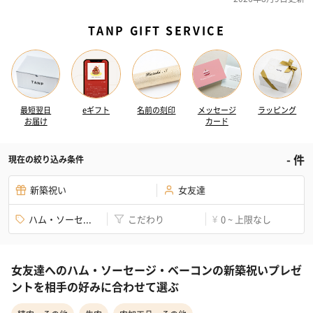
TANP GIFT SERVICE
最短翌日
eギフト
名前の刻印
メッセージ
ラッピング
お届け
カード
-
件
現在の絞り込み条件
新築祝い
女友達
ハム・ソーセ...
こだわり
0 ~ 上限なし
¥
女友達へのハム・ソーセージ・ベーコンの新築祝いプレゼ
ントを相手の好みに合わせて選ぶ