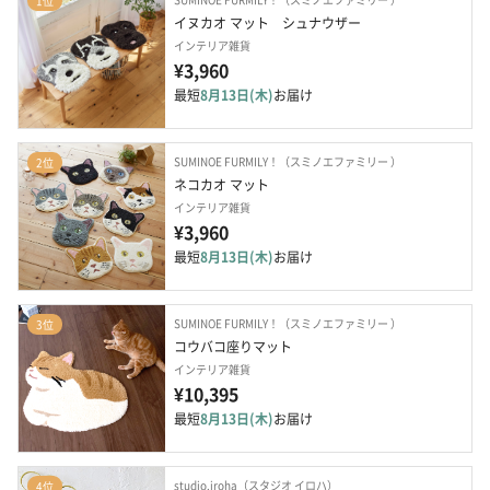
1位
イヌカオ マット　シュナウザー
インテリア雑貨
¥3,960
最短
8月13日(木)
お届け
SUMINOE FURMILY！（スミノエファミリー ）
2位
ネコカオ マット
インテリア雑貨
¥3,960
最短
8月13日(木)
お届け
SUMINOE FURMILY！（スミノエファミリー ）
3位
コウバコ座りマット
インテリア雑貨
¥10,395
最短
8月13日(木)
お届け
studio.iroha（スタジオ イロハ）
4位