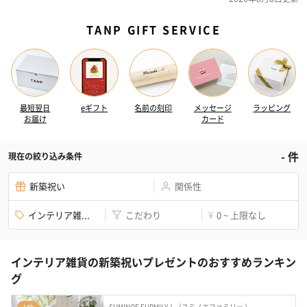
TANP GIFT SERVICE
最短翌日
eギフト
名前の刻印
メッセージ
ラッピング
お届け
カード
-
件
現在の絞り込み条件
新築祝い
関係性
インテリア雑...
こだわり
0 ~ 上限なし
¥
インテリア雑貨の新築祝いプレゼントのおすすめランキン
グ
SUMINOE FURMILY！（スミノエファミリー ）