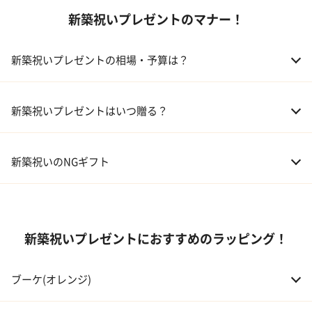
新築祝いプレゼントのマナー！
02 スイーツ
03 アルコール
新築祝いプレゼントの相場・予算は？
04 キッチン
01 兄弟、姉妹
10,000～50,000円
新築祝いプレゼントはいつ贈る？
05 ハーバリウム
02 両親
10,000～50,000円
新築祝いのNGギフト
03 息子・娘
30,000～100,000円
04 伯父・伯母
3,000～10,000円
新築祝いプレゼントにおすすめのラッピング！
05 甥・姪
20,000～30,000円
ブーケ(オレンジ)
06 孫
20,000～30,000円