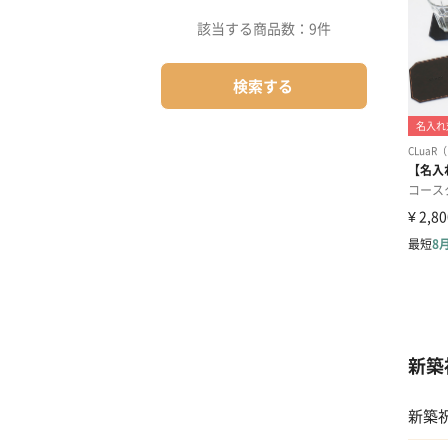
該当する商品数：
9件
検索する
新築
新築