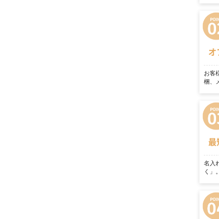
オ
お客
梱、
最
名入
く」