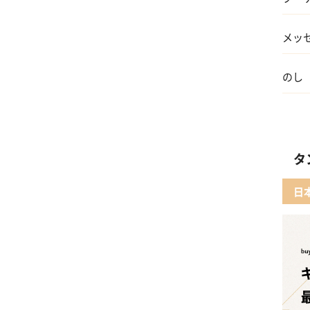
06 孫
メッ
07 
のし
08 
タ
日