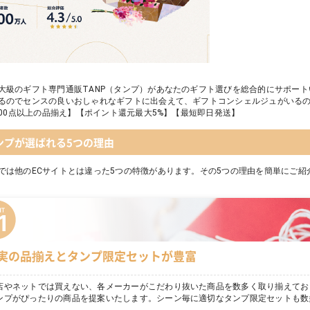
大級のギフト専門通販TANP（タンプ）があなたのギフト選びを総合的にサポー
るのでセンスの良いおしゃれなギフトに出会えて、ギフトコンシェルジュがいる
,000点以上の品揃え】【ポイント還元最大5%】【最短即日発送】
ンプが選ばれる5つの理由
では他のECサイトとは違った5つの特徴があります。その5つの理由を簡単にご紹
実の品揃えとタンプ限定セットが豊富
店やネットでは買えない、各メーカーがこだわり抜いた商品を数多く取り揃えてお
ンプがぴったりの商品を提案いたします。シーン毎に適切なタンプ限定セットも数