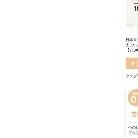
日本最
えてい
【25
タ
タンプ
充
他の
てタ