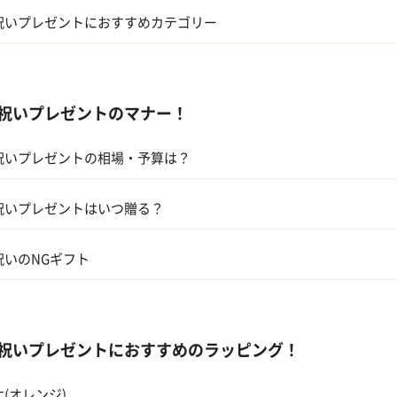
祝いプレゼントにおすすめカテゴリー
ギフトカタログ
祝いプレゼントのマナー！
スイーツ
祝いプレゼントの相場・予算は？
アルコール
兄弟、姉妹
キッチン
祝いプレゼントはいつ贈る？
親
ハーバリウム
祝いのNGギフト
息子・娘
伯父・伯母
祝いプレゼントにおすすめのラッピング！
甥・姪
(オレンジ)