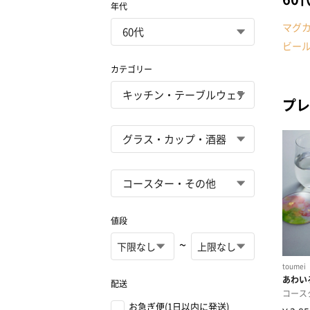
年代
マグ
ビー
カテゴリー
プレ
値段
~
配送
お急ぎ便(1日以内に発送)