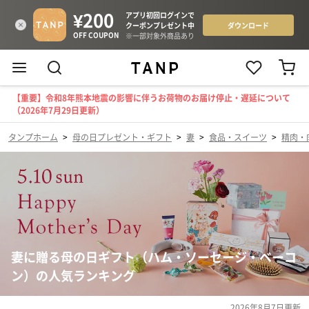
【重要】令和8年熊本地震の影響に伴うお荷物のお届け停止・遅延について
（2026年7月29日更新）
タンプホーム
>
母の日プレゼント・ギフト
>
妻
>
食品・スイーツ
>
精肉・
妻に贈る母の日ギフト（ハム・ソーセージ・ベーコ
ン）の人気ランキング
2026年8月7日
更新