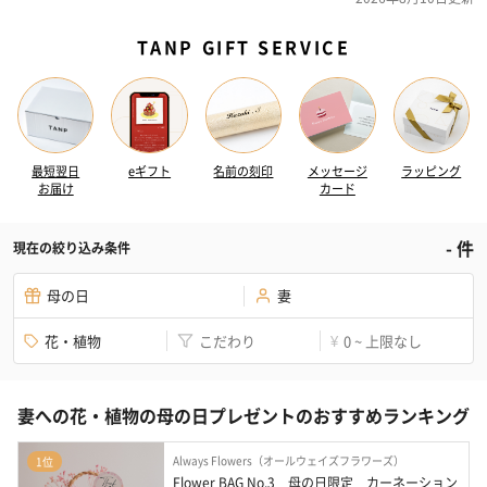
TANP GIFT SERVICE
最短翌日
eギフト
名前の刻印
メッセージ
ラッピング
お届け
カード
-
件
現在の絞り込み条件
母の日
妻
花・植物
こだわり
0 ~ 上限なし
¥
妻への花・植物の母の日プレゼントのおすすめランキング
Always Flowers（オールウェイズフラワーズ）
1位
Flower BAG No.3　母の日限定　カーネーション