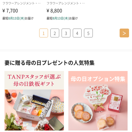
1
2
3
4
5
＞
妻に贈る母の日プレゼントの人気特集