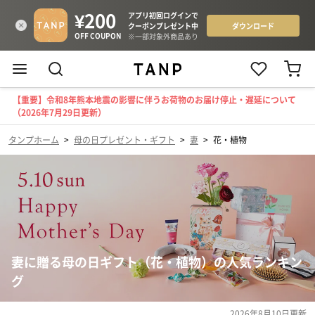
【重要】令和8年熊本地震の影響に伴うお荷物のお届け停止・遅延について
（2026年7月29日更新）
タンプホーム
>
母の日プレゼント・ギフト
>
妻
>
花・植物
妻に贈る母の日ギフト（花・植物）の人気ランキン
グ
2026年8月10日
更新