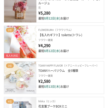
ルージュ
花
¥5,280
最短
8月12日(水)
お届け
FLOWERiUM®（フラワリウム）
2位
【名入れギフト】toilette(トワレ)
フラワー雑貨
¥4,290
最短
8月12日(水)
お届け
名入れ対応
TOANY HAPPY FLAVOR（トアニーハッピーフレーバー）
3位
TOANYハーバリウム　全5種類
フラワー雑貨
¥2,580
最短
8月13日(木)
お届け
hikka（ヒッカ）
4位
花言葉ブーケBOXミニ