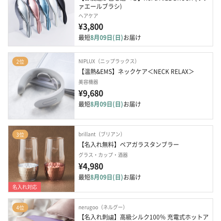
ァエールブラシ)
ヘアケア
¥3,800
最短
8月09日(日)
お届け
NIPLUX（ニップラックス）
2位
【温熱&EMS】ネックケア＜NECK RELAX＞
美容機器
¥9,680
最短
8月09日(日)
お届け
brillant（ブリアン）
3位
【名入れ無料】ペアガラスタンブラー
グラス・カップ・酒器
¥4,980
最短
8月09日(日)
お届け
名入れ対応
nerugoo（ネルグー）
4位
【名入れ刺繍】高級シルク100％ 充電式ホットア