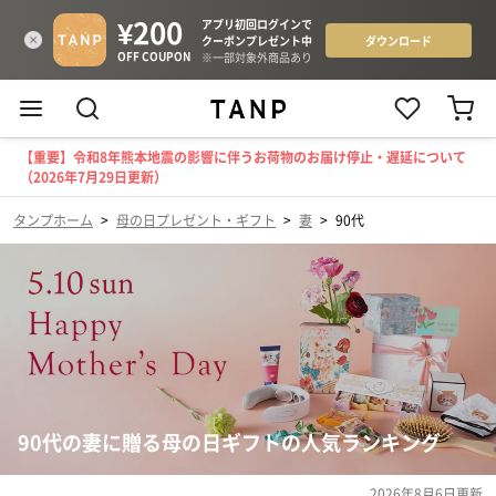
【重要】令和8年熊本地震の影響に伴うお荷物のお届け停止・遅延について
（2026年7月29日更新）
タンプホーム
>
母の日プレゼント・ギフト
>
妻
>
90代
90代の妻に贈る母の日ギフトの人気ランキング
2026年8月6日
更新