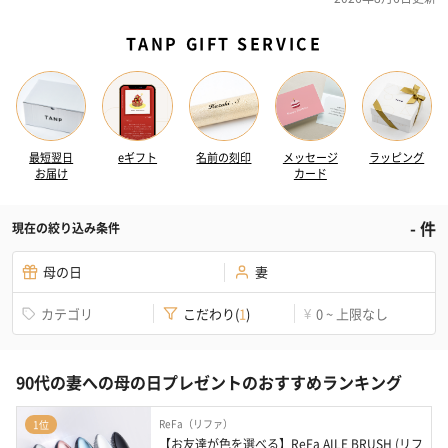
TANP GIFT SERVICE
最短翌日
eギフト
名前の刻印
メッセージ
ラッピング
お届け
カード
-
件
現在の絞り込み条件
母の日
妻
カテゴリ
こだわり
(
1
)
0 ~ 上限なし
¥
90代の妻への母の日プレゼントのおすすめランキング
ReFa（リファ）
1位
【お友達が色を選べる】ReFa AILE BRUSH (リフ