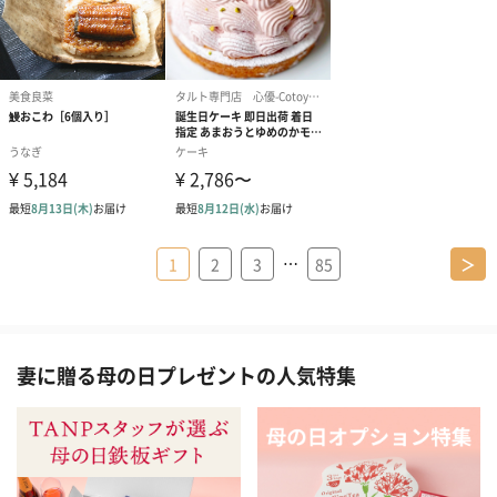
…
1
2
3
85
＞
妻に贈る母の日プレゼントの人気特集