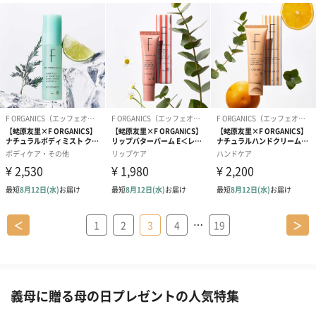
…
＜
1
2
3
4
19
＞
義母に贈る母の日プレゼントの人気特集