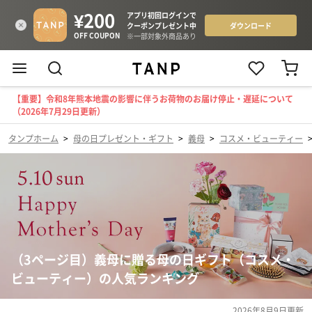
【重要】令和8年熊本地震の影響に伴うお荷物のお届け停止・遅延について
（2026年7月29日更新）
タンプホーム
>
母の日プレゼント・ギフト
>
義母
>
コスメ・ビューティー
（3ページ目）義母に贈る母の日ギフト（コスメ・
ビューティー）の人気ランキング
2026年8月9日
更新