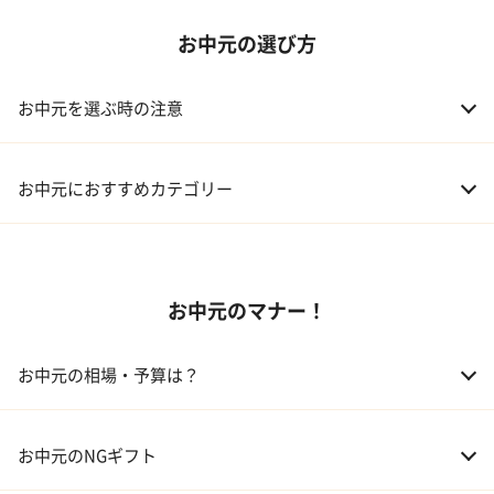
お中元の選び方
お中元を選ぶ時の注意
お中元におすすめカテゴリー
01 スイーツ
お中元のマナー！
02 アルコール
03 ギフトカタログ
お中元の相場・予算は？
04 グルメ
01 両親
3,000～5,000円
お中元のNGギフト