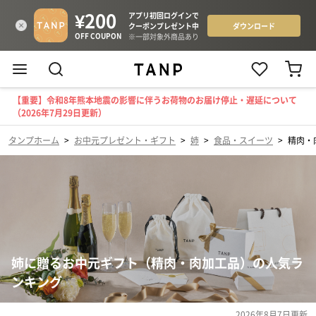
【重要】令和8年熊本地震の影響に伴うお荷物のお届け停止・遅延について
（2026年7月29日更新）
タンプホーム
>
お中元プレゼント・ギフト
>
姉
>
食品・スイーツ
>
精肉・
姉に贈るお中元ギフト（精肉・肉加工品）の人気ラ
ンキング
2026年8月7日
更新