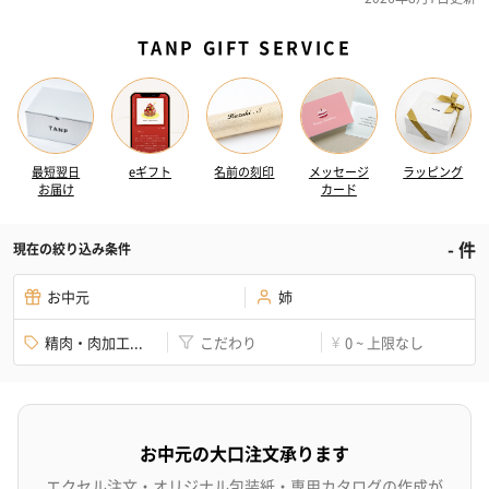
TANP GIFT SERVICE
最短翌日
eギフト
名前の刻印
メッセージ
ラッピング
お届け
カード
-
件
現在の絞り込み条件
お中元
姉
精肉・肉加工...
こだわり
0 ~ 上限なし
¥
お中元の大口注文承ります
エクセル注文・オリジナル包装紙・専用カタログの作成が