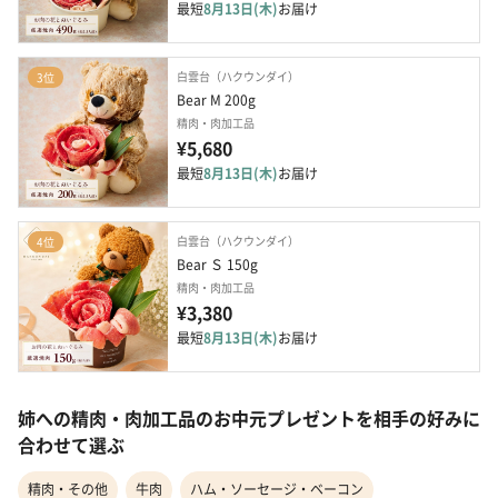
最短
8月13日(木)
お届け
白雲台（ハクウンダイ）
3位
Bear M 200g
精肉・肉加工品
¥5,680
最短
8月13日(木)
お届け
白雲台（ハクウンダイ）
4位
Bear Ｓ 150g
精肉・肉加工品
¥3,380
最短
8月13日(木)
お届け
姉への精肉・肉加工品のお中元プレゼントを相手の好みに
合わせて選ぶ
精肉・その他
牛肉
ハム・ソーセージ・ベーコン