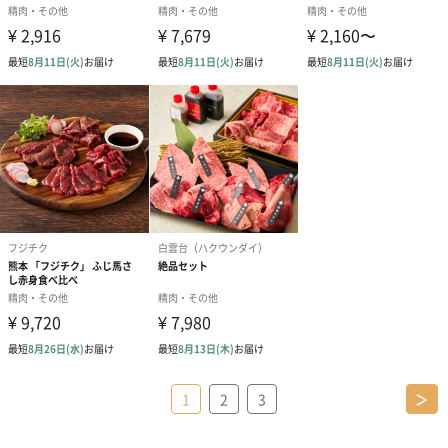
1
2
3
＞