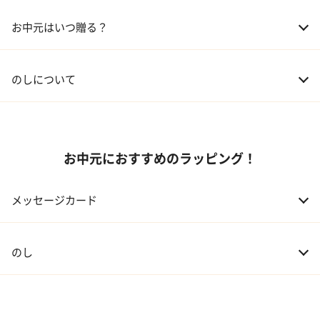
02 兄弟、姉妹
3,000～5,000円
お中元はいつ贈る？
03 友人
3,000円程度
04 会社の上司
5,000円程度
のしについて
お中元におすすめのラッピング！
メッセージカード
のし