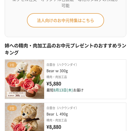
可能
法人向けのお中元特集はこちら
姉への精肉・肉加工品のお中元プレゼントのおすすめラン
キング
白雲台（ハクウンダイ）
1位
Bear ｗ 300g
精肉・肉加工品
¥5,880
最短
8月13日(木)
お届け
白雲台（ハクウンダイ）
2位
Bear Ｌ 490g
精肉・肉加工品
¥8,880