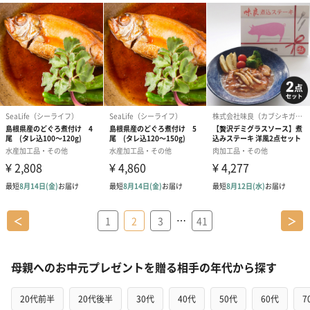
…
＜
1
2
3
41
＞
母親へのお中元プレゼントを贈る相手の年代から探す
20代前半
20代後半
30代
40代
50代
60代
7