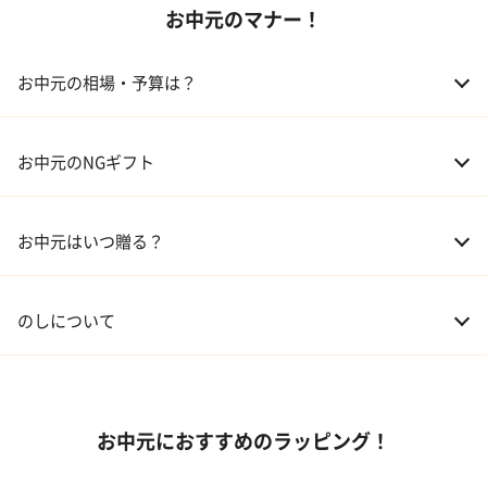
お中元のマナー！
02 アルコール
03 ギフトカタログ
お中元の相場・予算は？
04 グルメ
01 両親
3,000～5,000円
お中元のNGギフト
02 兄弟、姉妹
3,000～5,000円
お中元はいつ贈る？
03 友人
3,000円程度
04 会社の上司
5,000円程度
のしについて
お中元におすすめのラッピング！