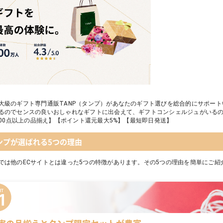
大級のギフト専門通販TANP（タンプ）があなたのギフト選びを総合的にサポー
るのでセンスの良いおしゃれなギフトに出会えて、ギフトコンシェルジュがいる
,000点以上の品揃え】【ポイント還元最大5%】【最短即日発送】
ンプが選ばれる5つの理由
では他のECサイトとは違った5つの特徴があります。その5つの理由を簡単にご紹