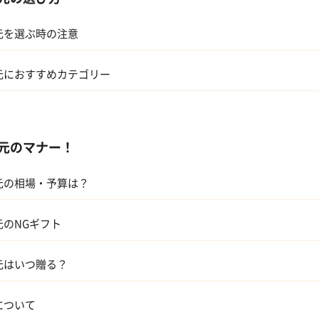
元を選ぶ時の注意
元におすすめカテゴリー
スイーツ
元のマナー！
アルコール
元の相場・予算は？
ギフトカタログ
親
グルメ
元のNGギフト
兄弟、姉妹
元はいつ贈る？
人
について