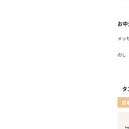
04 
お中
メッ
のし
タ
日