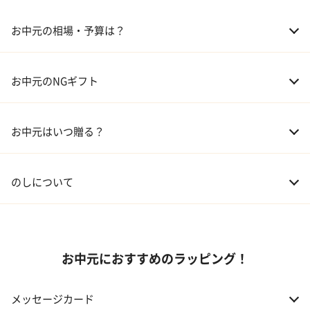
03 ギフトカタログ
お中元の相場・予算は？
04 グルメ
01 両親
3,000～5,000円
お中元のNGギフト
02 兄弟、姉妹
3,000～5,000円
お中元はいつ贈る？
03 友人
3,000円程度
04 会社の上司
5,000円程度
のしについて
お中元におすすめのラッピング！
メッセージカード