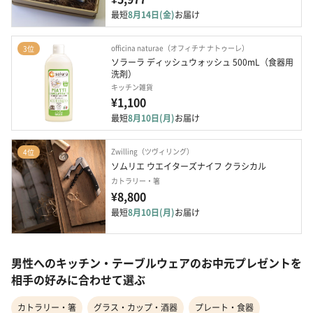
最短
8月14日(金)
お届け
officina naturae（オフィチナ ナトゥーレ）
3位
ソラーラ ディッシュウォッシュ 500mL（食器用
洗剤）
キッチン雑貨
¥1,100
最短
8月10日(月)
お届け
Zwilling（ツヴィリング）
4位
ソムリエ ウエイターズナイフ クラシカル
カトラリー・箸
¥8,800
最短
8月10日(月)
お届け
男性へのキッチン・テーブルウェアのお中元プレゼントを
相手の好みに合わせて選ぶ
カトラリー・箸
グラス・カップ・酒器
プレート・食器