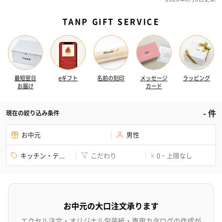
TANP GIFT SERVICE
最短翌日
eギフト
名前の刻印
メッセージ
ラッピング
お届け
カード
-
件
現在の絞り込み条件
お中元
男性
キッチン・テ...
こだわり
0 ~ 上限なし
¥
お中元の大口注文承ります
エクセル注文・オリジナル包装紙・専用カタログの作成が