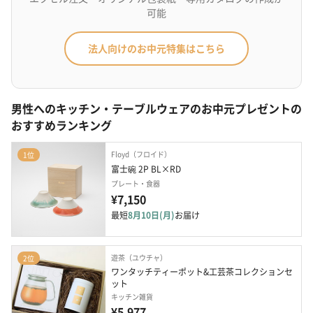
可能
法人向けのお中元特集はこちら
男性へのキッチン・テーブルウェアのお中元プレゼントの
おすすめランキング
Floyd（フロイド）
1位
富士碗 2P BL×RD
プレート・食器
¥7,150
最短
8月10日(月)
お届け
遊茶（ユウチャ）
2位
ワンタッチティーポット&工芸茶コレクションセ
ット
キッチン雑貨
¥5,977