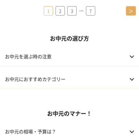
…
1
2
3
7
＞
お中元の選び方
お中元を選ぶ時の注意
お中元におすすめカテゴリー
01 スイーツ
お中元のマナー！
02 アルコール
03 ギフトカタログ
お中元の相場・予算は？