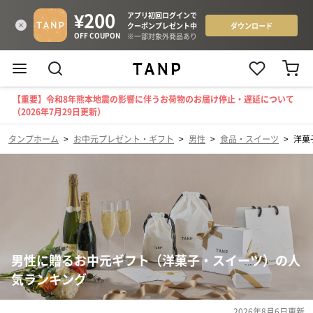
【重要】令和8年熊本地震の影響に伴うお荷物のお届け停止・遅延について
（2026年7月29日更新）
タンプホーム
>
お中元プレゼント・ギフト
>
男性
>
食品・スイーツ
>
洋菓
男性に贈るお中元ギフト（洋菓子・スイーツ）の人
気ランキング
2026年8月6日
更新