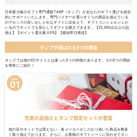
日本最大級のギフト専門通販TANP（タンプ）があなたのギフト選びを総合
的にサポートいたします。専門バイヤーが選りすぐりの商品を揃えている
のでセンスの良いおしゃれなギフトに出会えて、ギフトコンシェルジュが
いるのでネットでも安心してギフトを購入できます。【25,000点以上の品
揃え】【ポイント還元最大5%】【最短即日発送】
タンプが選ばれる5つの理由
タンプでは他のECサイトとは違った5つの特徴があります。その5つの理由
を簡単にご紹介！
充実の品揃えとタンプ限定セットが豊富
他の店やネットでは買えない、各メーカーがこだわり抜いた商品を数多
く取り揃えております。さらに、お客様のギフトシーンに合わせてタン