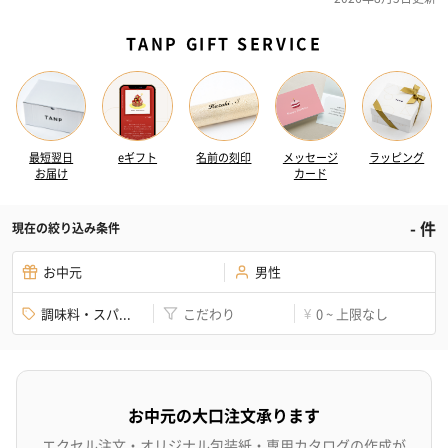
TANP GIFT SERVICE
最短翌日
eギフト
名前の刻印
メッセージ
ラッピング
お届け
カード
-
件
現在の絞り込み条件
お中元
男性
調味料・スパ...
こだわり
0 ~ 上限なし
¥
お中元の大口注文承ります
エクセル注文・オリジナル包装紙・専用カタログの作成が