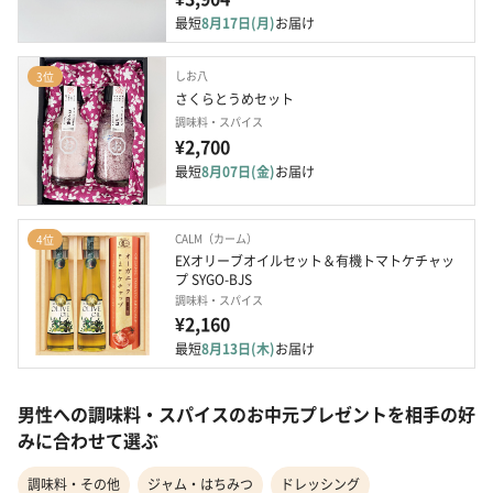
最短
8月17日(月)
お届け
しお八
3位
さくらとうめセット
調味料・スパイス
¥2,700
最短
8月07日(金)
お届け
CALM（カーム）
4位
EXオリーブオイルセット＆有機トマトケチャッ
プ SYGO-BJS
調味料・スパイス
¥2,160
最短
8月13日(木)
お届け
男性への調味料・スパイスのお中元プレゼントを相手の好
みに合わせて選ぶ
調味料・その他
ジャム・はちみつ
ドレッシング