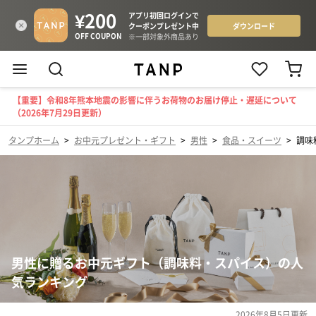
【重要】令和8年熊本地震の影響に伴うお荷物のお届け停止・遅延について
（2026年7月29日更新）
タンプホーム
>
お中元プレゼント・ギフト
>
男性
>
食品・スイーツ
>
調味
男性に贈るお中元ギフト（調味料・スパイス）の人
気ランキング
2026年8月5日
更新