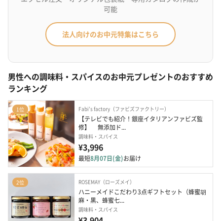
可能
法人向けのお中元特集はこちら
男性への調味料・スパイスのお中元プレゼントのおすすめ
ランキング
Fabi’s factory（ファビズファクトリー）
1位
【テレビでも紹介！銀座イタリアンファビズ監
修】　 無添加ド...
調味料・スパイス
¥3,996
最短
8月07日(金)
お届け
ROSEMAY（ローズメイ）
2位
ハニーメイドこだわり3点ギフトセット（蜂蜜胡
麻・黒、蜂蜜七...
調味料・スパイス
¥3,904