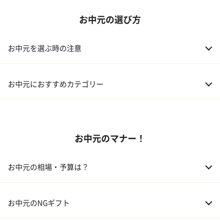
お中元の選び方
お中元を選ぶ時の注意
お中元におすすめカテゴリー
01 スイーツ
お中元のマナー！
02 アルコール
03 ギフトカタログ
お中元の相場・予算は？
04 グルメ
01 両親
3,000～5,000円
お中元のNGギフト