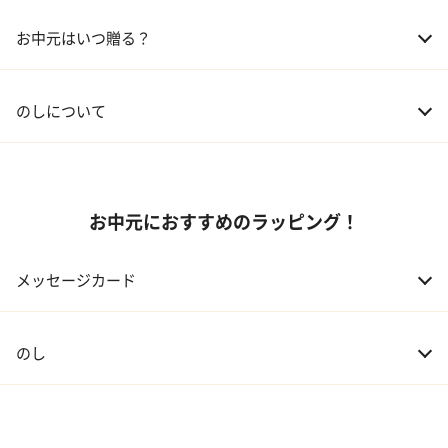
02 兄弟、姉妹
3,000～5,000円
お中元はいつ贈る？
03 友人
3,000円程度
04 会社の上司
5,000円程度
のしについて
お中元におすすめのラッピング！
メッセージカード
のし