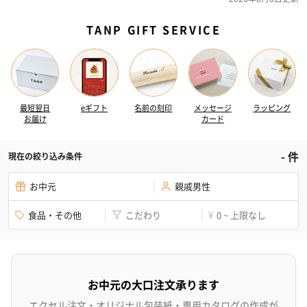
TANP GIFT SERVICE
最短翌日
eギフト
名前の刻印
メッセージ
ラッピング
お届け
カード
-
件
現在の絞り込み条件
お中元
親戚男性
食品・その他
こだわり
0 ~ 上限なし
¥
お中元の大口注文承ります
エクセル注文・オリジナル包装紙・専用カタログの作成が