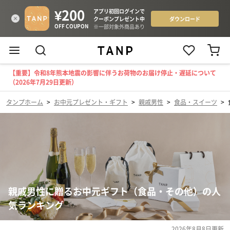
【重要】令和8年熊本地震の影響に伴うお荷物のお届け停止・遅延について
（2026年7月29日更新）
タンプホーム
>
お中元プレゼント・ギフト
>
親戚男性
>
食品・スイーツ
>
親戚男性に贈るお中元ギフト（食品・その他）の人
気ランキング
2026年8月8日
更新