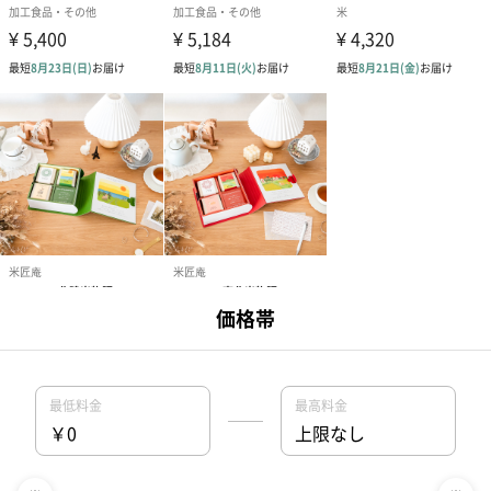
1
2
＞