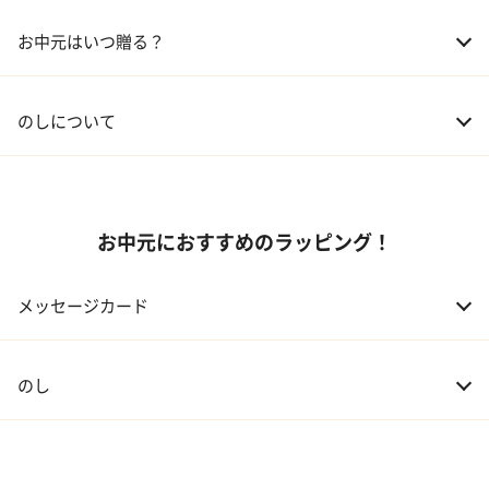
02 兄弟、姉妹
3,000～5,000円
お中元はいつ贈る？
03 友人
3,000円程度
04 会社の上司
5,000円程度
のしについて
お中元におすすめのラッピング！
メッセージカード
のし