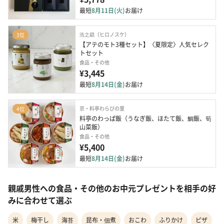
最短
8月11日(火)
お届け
浩之勗（ヒロノスケ）
3位
【アテのモト3種セット】〈夏限定〉人気セレク
トセット
食品・その他
¥3,445
最短
8月14日(金)
お届け
京・料亭わらびの里
4位
料亭のわっぱ飯（うなぎ飯、ほたて飯、鯛飯、筍
山菜飯）
食品・その他
¥5,400
最短
8月14日(金)
お届け
親戚男性への食品・その他のお中元プレゼントを相手の好
みに合わせて選ぶ
米
梅干し
海苔
昆布・佃煮
おこわ
ふりかけ
ピザ