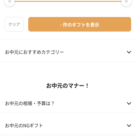
お中元の選び方
お中元を選ぶ時の注意
お中元におすすめカテゴリー
01 スイーツ
お中元のマナー！
02 アルコール
03 ギフトカタログ
お中元の相場・予算は？
04 グルメ
01 両親
3,000～5,000円
お中元のNGギフト