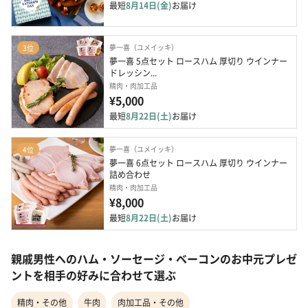
最短
8月14日(金)
お届け
夢一喜（ユメイッキ）
3位
夢一喜 5点セット ロースハム 厚切り ウインナー 
ドレッシン...
精肉・肉加工品
¥5,000
最短
8月22日(土)
お届け
夢一喜（ユメイッキ）
4位
夢一喜 6点セット ロースハム 厚切り ウインナー  
詰め合わせ
精肉・肉加工品
¥8,000
最短
8月22日(土)
お届け
親戚男性へのハム・ソーセージ・ベーコンのお中元プレゼ
ントを相手の好みに合わせて選ぶ
精肉・その他
牛肉
肉加工品・その他