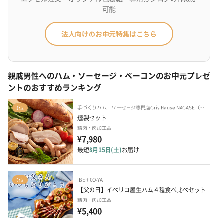
可能
法人向けのお中元特集はこちら
親戚男性へのハム・ソーセージ・ベーコンのお中元プレゼ
ントのおすすめランキング
手づくりハム・ソーセージ専門店Gris Hause NAGASE（グリースハウゼナガセ）
1位
燻製セット
精肉・肉加工品
¥7,980
最短
8月15日(土)
お届け
IBERICO-YA
2位
【父の日】イベリコ屋生ハム４種食べ比べセット
精肉・肉加工品
¥5,400