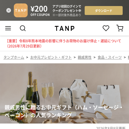
【重要】令和8年熊本地震の影響に伴うお荷物のお届け停止・遅延について
（2026年7月29日更新）
タンプホーム
>
お中元プレゼント・ギフト
>
親戚男性
>
食品・スイーツ
>
親戚男性に贈るお中元ギフト（ハム・ソーセージ・
ベーコン）の人気ランキング
2026年8月8日
更新