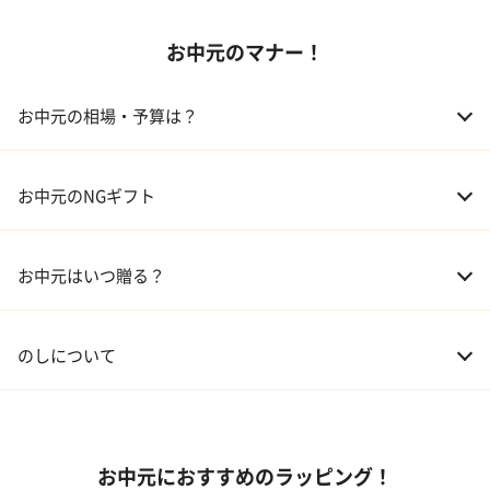
お中元のマナー！
02 アルコール
03 ギフトカタログ
お中元の相場・予算は？
04 グルメ
01 両親
3,000～5,000円
お中元のNGギフト
02 兄弟、姉妹
3,000～5,000円
お中元はいつ贈る？
03 友人
3,000円程度
04 会社の上司
5,000円程度
のしについて
お中元におすすめのラッピング！