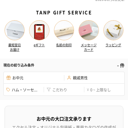
TANP GIFT SERVICE
最短翌日
eギフト
名前の刻印
メッセージ
ラッピング
お届け
カード
-
件
現在の絞り込み条件
お中元
親戚男性
ハム・ソーセ...
こだわり
0 ~ 上限なし
¥
お中元の大口注文承ります
エクセル注文・オリジナル包装紙・専用カタログの作成が