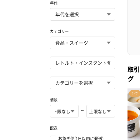
年代
カテゴリー
取引
グ
値段
~
配送
お急ぎ便(1日以内に発送)