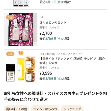
最短
8月19日(水)
お届け
しお八
3位
さくらとうめセット
調味料・スパイス
¥2,700
最短
8月08日(土)
お届け
Fabi’s factory（ファビズファクトリー）
4位
【銀座イタリアンファビズ監修】テレビでも紹介 
無添加人気ガ...
調味料・スパイス
¥3,996
最短
8月08日(土)
お届け
取引先女性への調味料・スパイスのお中元プレゼントを相
手の好みに合わせて選ぶ
調味料・その他
ジャム・はちみつ
ドレッシング