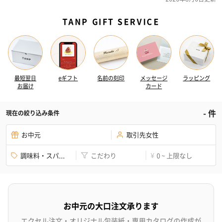
TANP GIFT SERVICE
最短翌日
eギフト
名前の刻印
メッセージ
ラッピング
お届け
カード
-
件
現在の絞り込み条件
お中元
取引先女性
調味料・スパ...
こだわり
0 ~ 上限なし
¥
お中元の大口注文承ります
エクセル注文・オリジナル包装紙・専用カタログの作成が