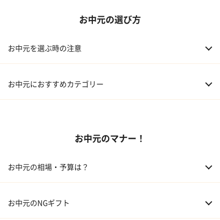
お中元の選び方
お中元を選ぶ時の注意
お中元におすすめカテゴリー
01 スイーツ
お中元のマナー！
02 アルコール
03 ギフトカタログ
お中元の相場・予算は？
04 グルメ
01 両親
3,000～5,000円
お中元のNGギフト