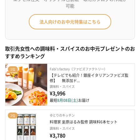
可能
法人向けのお中元特集はこちら
取引先女性への調味料・スパイスのお中元プレゼントのお
すすめランキング
Fabi’s factory（ファビズファクトリー）
1位
【テレビでも紹介！銀座イタリアンファビズ監
修】　 無添加ド...
調味料・スパイス
¥3,996
最短
8月08日(土)
お届け
ゆとりのキッチン
2位
料理家 栗原はるみ監修 調味料6本セット
調味料・スパイス
¥3,780