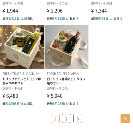
1
2
3
＞