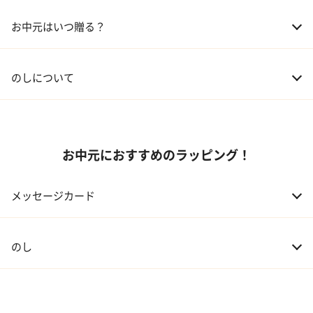
02 兄弟、姉妹
3,000～5,000円
お中元はいつ贈る？
03 友人
3,000円程度
04 会社の上司
5,000円程度
のしについて
お中元におすすめのラッピング！
メッセージカード
のし