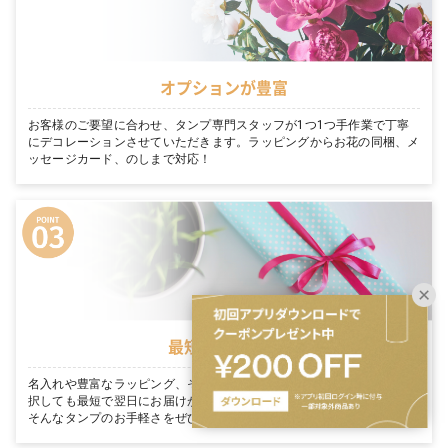
オプションが豊富
お客様のご要望に合わせ、タンプ専門スタッフが1つ1つ手作業で丁寧
にデコレーションさせていただきます。ラッピングからお花の同梱、メ
ッセージカード、のしまで対応！
最短翌日お届け
名入れや豊富なラッピング、そのまま渡せる完璧な装飾を たくさん選
択しても最短で翌日にお届けが可能です。「今日買って、明日届く」。
そんなタンプのお手軽さをぜひご体感ください。