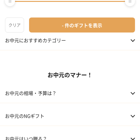
お中元を選ぶ時の注意
お中元におすすめカテゴリー
01 スイーツ
お中元のマナー！
02 アルコール
03 ギフトカタログ
お中元の相場・予算は？
04 グルメ
01 両親
3,000～5,000円
お中元のNGギフト
02 兄弟、姉妹
3,000～5,000円
お中元はいつ贈る？