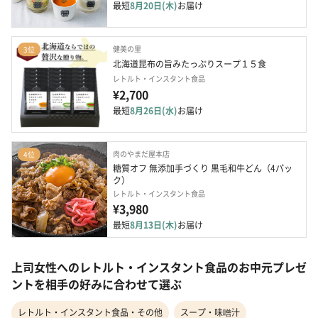
最短
8月20日(木)
お届け
健美の里
3位
北海道昆布の旨みたっぷりスープ１５食 
レトルト・インスタント食品
¥2,700
最短
8月26日(水)
お届け
肉のやまだ屋本店
4位
糖質オフ 無添加手づくり 黒毛和牛どん（4パッ
ク）
レトルト・インスタント食品
¥3,980
最短
8月13日(木)
お届け
上司女性へのレトルト・インスタント食品のお中元プレゼ
ントを相手の好みに合わせて選ぶ
レトルト・インスタント食品・その他
スープ・味噌汁