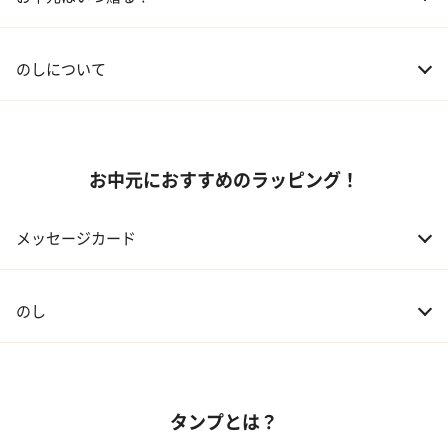
03 友人
3,000円程度
04 会社の上司
5,000円程度
のしについて
お中元におすすめのラッピング！
メッセージカード
のし
タンプとは？