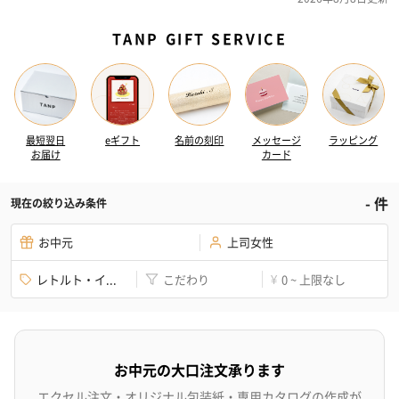
TANP GIFT SERVICE
最短翌日
eギフト
名前の刻印
メッセージ
ラッピング
お届け
カード
-
件
現在の絞り込み条件
お中元
上司女性
レトルト・イ...
こだわり
0 ~ 上限なし
¥
お中元の大口注文承ります
エクセル注文・オリジナル包装紙・専用カタログの作成が