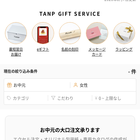
TANP GIFT SERVICE
最短翌日
eギフト
名前の刻印
メッセージ
ラッピング
お届け
カード
-
件
現在の絞り込み条件
お中元
女性
カテゴリ
こだわり
0 ~ 上限なし
¥
お中元の大口注文承ります
エクセル注文・オリジナル包装紙・専用カタログの作成が