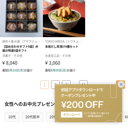
…
1
2
3
41
＞
女性へのお中元プレゼントを贈る相手の年代から探す
10代
20代前半
20代後半
30代
40代
50代
6