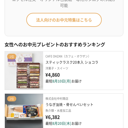
可能
法人向けのお中元特集はこちら
女性へのお中元プレゼントのおすすめランキング
CAFE OHZAN（カフェ・オウザン）
1位
スティックラスク20本入 ショコラ
洋菓子・スイーツ
¥4,860
最短
8月10日(月)
お届け
株式会社中村商店
2位
うなぎ蒲焼・骨せんべいセット
魚介類・水産加工品
¥6,382
最短
8月20日(木)
お届け