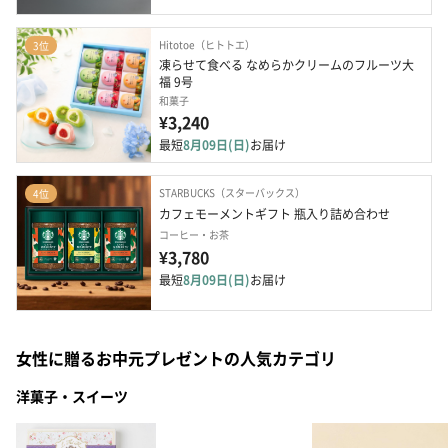
Hitotoe（ヒトトエ）
3位
凍らせて食べる なめらかクリームのフルーツ大
福 9号
和菓子
¥3,240
最短
8月09日(日)
お届け
STARBUCKS（スターバックス）
4位
カフェモーメントギフト 瓶入り詰め合わせ
コーヒー・お茶
¥3,780
最短
8月09日(日)
お届け
女性に贈るお中元プレゼントの人気カテゴリ
洋菓子・スイーツ