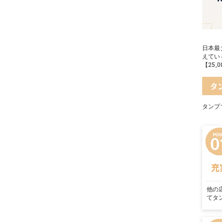
日本最
えてい
【25
タ
タンプ
充
他の
てタ