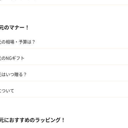
スイーツ
元のマナー！
アルコール
元の相場・予算は？
ギフトカタログ
親
グルメ
元のNGギフト
兄弟、姉妹
元はいつ贈る？
人
について
会社の上司
元におすすめのラッピング！