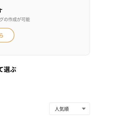
す
グの作成が可能
ら
て選ぶ