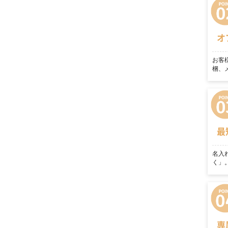
オ
お客
梱、
最
名入
く」
専