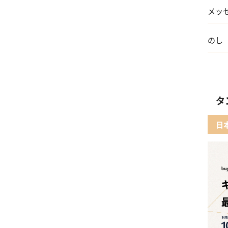
メッ
のし
タ
日