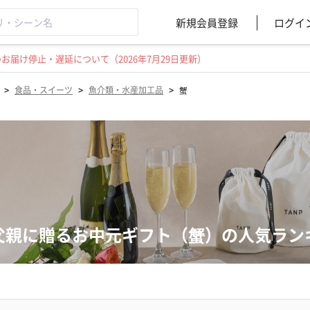
新規会員登録
ログイ
届け停止・遅延について（2026年7月29日更新）
>
>
>
食品・スイーツ
魚介類・水産加工品
蟹
父親に贈るお中元ギフト（蟹）の人気ラン