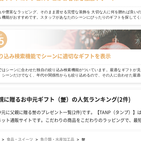
れや豊富なラッピング、そのまま渡せる完璧な装飾を 大切な人に何を贈れば良いの
ュ機能がおすすめです。スタッフがあなたのシーンにぴったりのギフトを探してく
り込み検索機能でシーンに適切なギフトを表示
npではシーンに合わせた独自の絞り込み検索機能がついています。最適なギフトが見
！シーンだけでなく、年代や関係性からも絞り込めるので、その人に合わせた最適
親に贈るお中元ギフト（蟹）の人気ランキング(2件)
中元に父親に贈る蟹のプレゼント一覧(2件)です。【TANP（タンプ）
ネット通販サイトです。こだわりの商品をこだわりのラッピングで、最
>
>
>
食品・スイーツ
魚介類・水産加工品
蟹