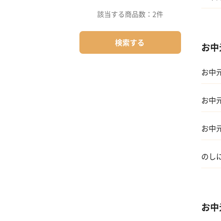
該当する商品数：
2件
01 
検索する
お中
02 
お中
03 
01 両
04 
お中
02 
お中
03 友
のし
04 
お中