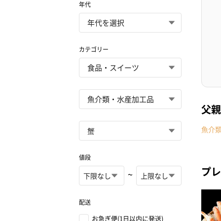
年代
カテゴリー
父親
魚介
値段
プレ
~
配送
お急ぎ便(1日以内に発送)