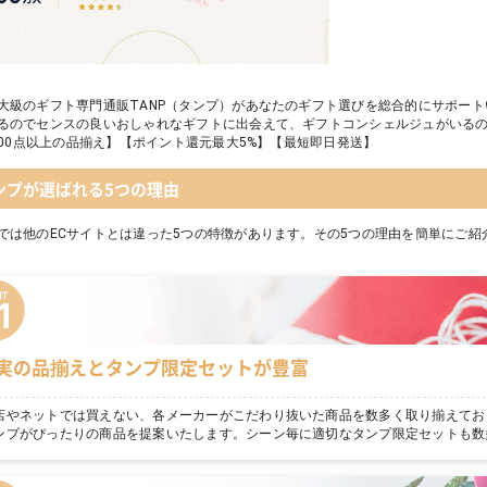
大級のギフト専門通販TANP（タンプ）があなたのギフト選びを総合的にサポー
るのでセンスの良いおしゃれなギフトに出会えて、ギフトコンシェルジュがいる
,000点以上の品揃え】【ポイント還元最大5%】【最短即日発送】
ンプが選ばれる5つの理由
では他のECサイトとは違った5つの特徴があります。その5つの理由を簡単にご紹
実の品揃えとタンプ限定セットが豊富
店やネットでは買えない、各メーカーがこだわり抜いた商品を数多く取り揃えてお
ンプがぴったりの商品を提案いたします。シーン毎に適切なタンプ限定セットも数