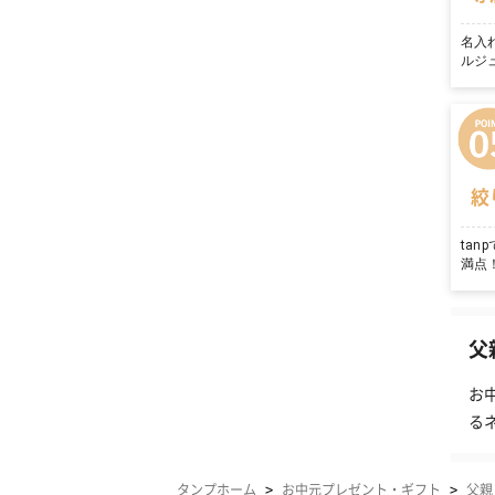
名入
ルジ
絞
ta
満点
父
お
る
>
>
タンプホーム
お中元プレゼント・ギフト
父親