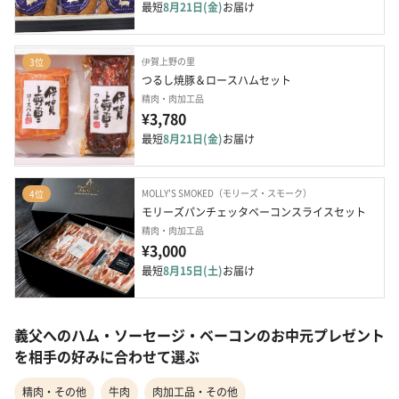
最短
8月21日(金)
お届け
伊賀上野の里
3位
つるし焼豚＆ロースハムセット
精肉・肉加工品
¥3,780
最短
8月21日(金)
お届け
MOLLY'S SMOKED（モリーズ・スモーク）
4位
モリーズパンチェッタベーコンスライスセット
精肉・肉加工品
¥3,000
最短
8月15日(土)
お届け
義父へのハム・ソーセージ・ベーコンのお中元プレゼント
を相手の好みに合わせて選ぶ
精肉・その他
牛肉
肉加工品・その他