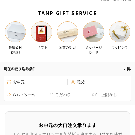
TANP GIFT SERVICE
最短翌日
eギフト
名前の刻印
メッセージ
ラッピング
お届け
カード
-
件
現在の絞り込み条件
お中元
義父
ハム・ソーセ...
こだわり
0 ~ 上限なし
¥
お中元の大口注文承ります
エクセル注文・オリジナル包装紙・専用カタログの作成が