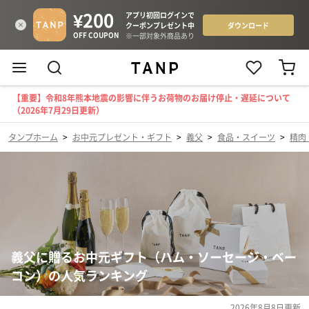
【重要】令和8年熊本地震の影響に伴うお荷物のお届け停止・遅延について
（2026年7月29日更新）
タンプホーム
>
お中元プレゼント・ギフト
>
義父
>
食品・スイーツ
>
精肉
義父に贈るお中元ギフト（ハム・ソーセージ・ベー
コン）の人気ランキング
2026年8月8日
更新