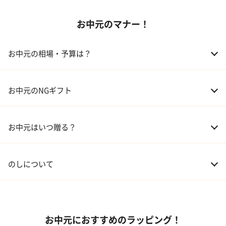
お中元のマナー！
02 アルコール
03 ギフトカタログ
お中元の相場・予算は？
04 グルメ
01 両親
3,000～5,000円
お中元のNGギフト
02 兄弟、姉妹
3,000～5,000円
お中元はいつ贈る？
03 友人
3,000円程度
04 会社の上司
5,000円程度
のしについて
お中元におすすめのラッピング！