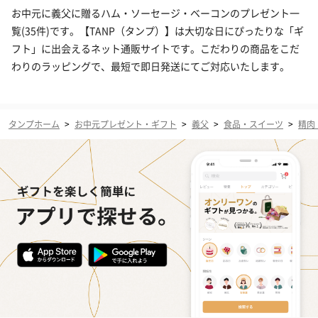
お中元に義父に贈るハム・ソーセージ・ベーコンのプレゼント一
覧(35件)です。【TANP（タンプ）】は大切な日にぴったりな「ギ
フト」に出会えるネット通販サイトです。こだわりの商品をこだ
わりのラッピングで、最短で即日発送にてご対応いたします。
タンプホーム
>
お中元プレゼント・ギフト
>
義父
>
食品・スイーツ
>
精肉