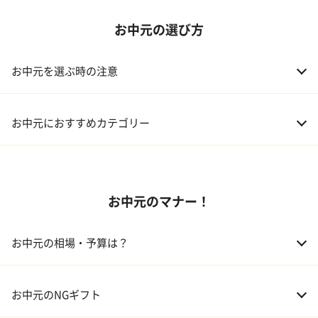
お中元の選び方
お中元を選ぶ時の注意
お中元におすすめカテゴリー
01 スイーツ
お中元のマナー！
02 アルコール
03 ギフトカタログ
お中元の相場・予算は？
04 グルメ
01 両親
3,000～5,000円
お中元のNGギフト