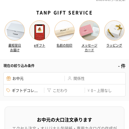
TANP GIFT SERVICE
最短翌日
eギフト
名前の刻印
メッセージ
ラッピング
お届け
カード
-
件
現在の絞り込み条件
お中元
関係性
ギフトデコレ...
こだわり
0 ~ 上限なし
¥
お中元の大口注文承ります
エクセル注文・オリジナル包装紙・専用カタログの作成が