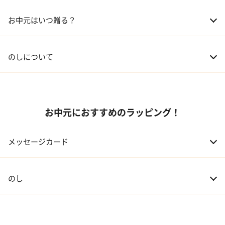
02 兄弟、姉妹
3,000～5,000円
お中元はいつ贈る？
03 友人
3,000円程度
04 会社の上司
5,000円程度
のしについて
お中元におすすめのラッピング！
メッセージカード
のし