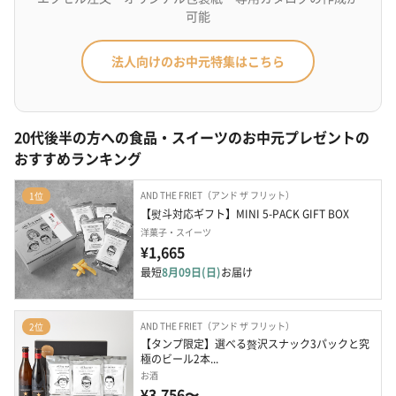
可能
法人向けのお中元特集はこちら
20代後半の方への食品・スイーツのお中元プレゼントの
おすすめランキング
AND THE FRIET（アンド ザ フリット）
1位
【熨斗対応ギフト】MINI 5-PACK GIFT BOX
洋菓子・スイーツ
¥1,665
最短
8月09日(日)
お届け
AND THE FRIET（アンド ザ フリット）
2位
【タンプ限定】選べる贅沢スナック3パックと究
極のビール2本...
お酒
¥3,756〜