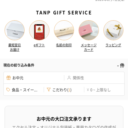
TANP GIFT SERVICE
最短翌日
eギフト
名前の刻印
メッセージ
ラッピング
お届け
カード
-
件
現在の絞り込み条件
お中元
関係性
食品・スイー...
こだわり
(
1
)
0 ~ 上限なし
¥
お中元の大口注文承ります
エクセル注文・オリジナル包装紙・専用カタログの作成が