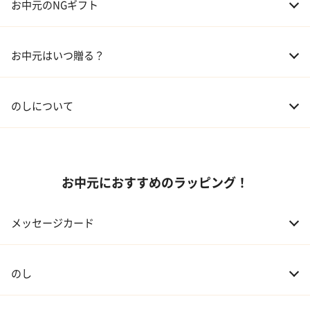
お中元のNGギフト
02 兄弟、姉妹
3,000～5,000円
お中元はいつ贈る？
03 友人
3,000円程度
04 会社の上司
5,000円程度
のしについて
お中元におすすめのラッピング！
メッセージカード
のし