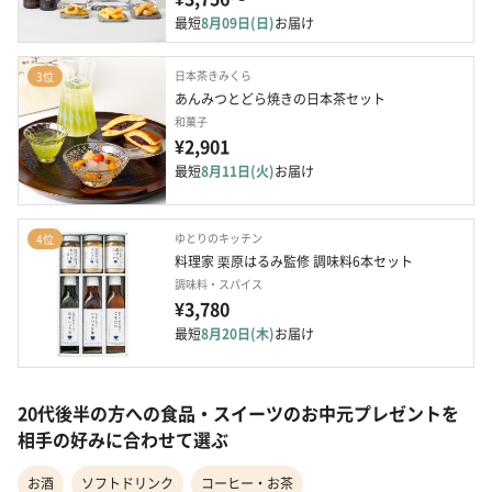
最短
8月09日(日)
お届け
日本茶きみくら
3位
あんみつとどら焼きの日本茶セット
和菓子
¥2,901
最短
8月11日(火)
お届け
ゆとりのキッチン
4位
料理家 栗原はるみ監修 調味料6本セット
調味料・スパイス
¥3,780
最短
8月20日(木)
お届け
20代後半の方への食品・スイーツのお中元プレゼントを
相手の好みに合わせて選ぶ
お酒
ソフトドリンク
コーヒー・お茶