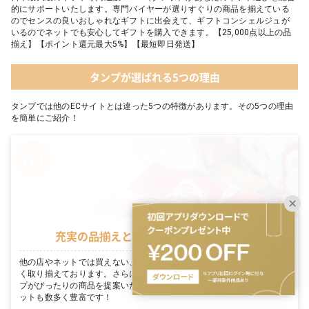
的にサポートいたします。専門バイヤーが選りすぐりの商品を揃えている
のでセンスの良いおしゃれなギフトに出会えて、ギフトコンシェルジュが
いるのでネットでも安心してギフトを購入できます。【25,000点以上の品
揃え】【ポイント還元最大5%】【最短即日発送】
タンプが選ばれる5つの理由
タンプでは他のECサイトとは違った5つの特徴があります。その5つの理由
を簡単にご紹介！
充実の品揃えとタンプ限定セットが豊富
他の店やネットでは買えない、各メーカーがこだわり抜いた商品を数多
く取り揃えております。さらに、お客様のギフトシーンに合わせてタン
プがぴったりの商品を提案いたします。シーン毎に適切なタンプ限定セ
ットも数多く豊富です！