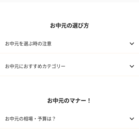
お中元の選び方
お中元を選ぶ時の注意
お中元におすすめカテゴリー
01 スイーツ
お中元のマナー！
02 アルコール
03 ギフトカタログ
お中元の相場・予算は？
04 グルメ
01 両親
3,000～5,000円