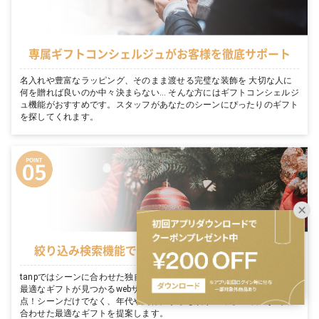
専属ギフトコンシェルジュがお客様を徹底サポート
名入れや豊富なラッピング、そのまま渡せる完璧な装飾を 大切な人に
何を贈れば良いのか中々決まらない… そんな方にはギフトコンシェルジ
ュ機能がおすすめです。スタッフがあなたのシーンにぴったりのギフト
を探してくれます。
絞り込み検索機能でシーンに適切なギフトを表示
tanpではシーンに合わせた独自の絞り込み検索機能がついています。
最適なギフトが見つかるwebサイトならではのサービスで探しやすさ満
点！シーンだけでなく、年代や関係性からも絞り込めるので、その人に
合わせた最適なギフトを提案します。