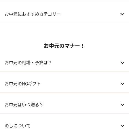
お中元におすすめカテゴリー
01 スイーツ
お中元のマナー！
02 アルコール
03 ギフトカタログ
お中元の相場・予算は？
04 グルメ
01 両親
3,000～5,000円
お中元のNGギフト
02 兄弟、姉妹
3,000～5,000円
お中元はいつ贈る？
03 友人
3,000円程度
04 会社の上司
5,000円程度
のしについて