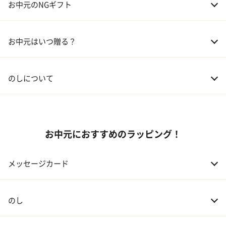
お中元のNGギフト
02 兄弟、姉妹
3,000～5,000円
お中元はいつ贈る？
03 友人
3,000円程度
04 会社の上司
5,000円程度
のしについて
お中元におすすめのラッピング！
メッセージカード
のし