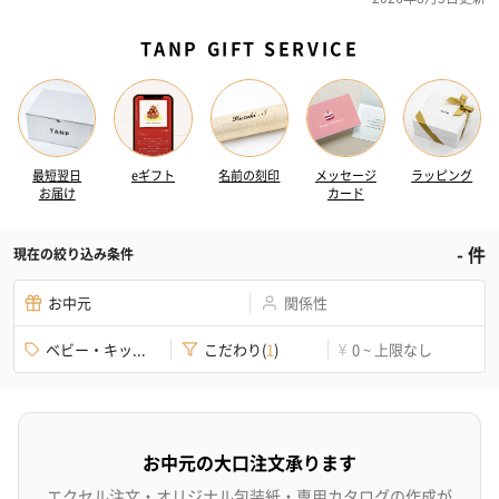
TANP GIFT SERVICE
最短翌日
eギフト
名前の刻印
メッセージ
ラッピング
お届け
カード
-
件
現在の絞り込み条件
お中元
関係性
ベビー・キッ...
こだわり
(
1
)
0 ~ 上限なし
¥
お中元の大口注文承ります
エクセル注文・オリジナル包装紙・専用カタログの作成が