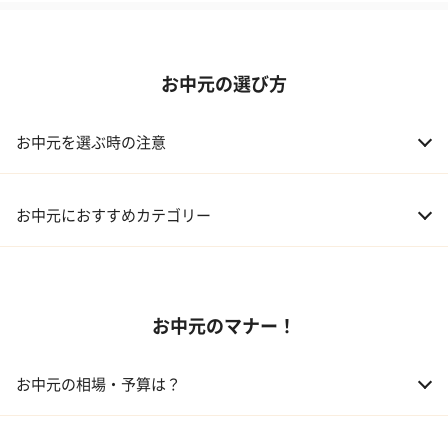
お中元の選び方
お中元を選ぶ時の注意
お中元におすすめカテゴリー
01 スイーツ
お中元のマナー！
02 アルコール
03 ギフトカタログ
お中元の相場・予算は？
04 グルメ
01 両親
3,000～5,000円