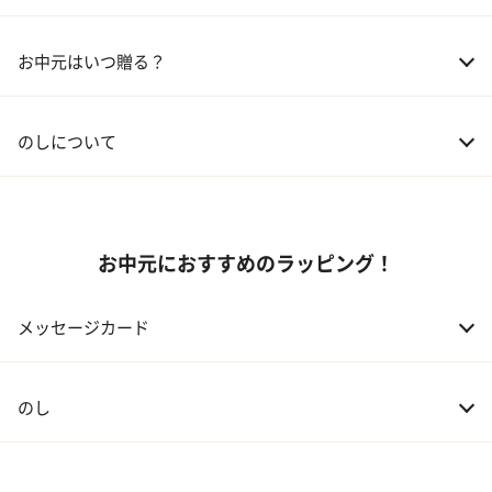
02 兄弟、姉妹
3,000～5,000円
お中元はいつ贈る？
03 友人
3,000円程度
04 会社の上司
5,000円程度
のしについて
お中元におすすめのラッピング！
メッセージカード
のし