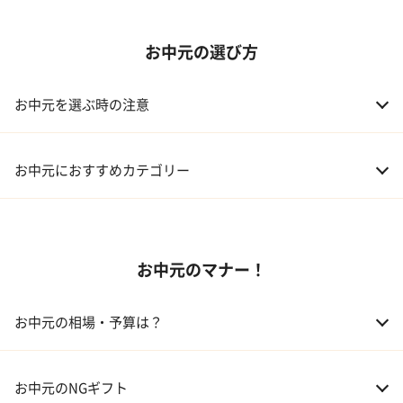
お中元の選び方
お中元を選ぶ時の注意
お中元におすすめカテゴリー
01 スイーツ
お中元のマナー！
02 アルコール
03 ギフトカタログ
お中元の相場・予算は？
04 グルメ
01 両親
3,000～5,000円
お中元のNGギフト