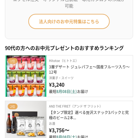
可能
法人向けのお中元特集はこちら
90代の方へのお中元プレゼントのおすすめランキング
Hitotoe（ヒトトエ）
1位
3層デザート ジュレパフェ～国産フルーツ入り～
12号
洋菓子・スイーツ
¥3,240
最短
8月08日(土)
お届け
AND THE FRIET（アンド ザ フリット）
2位
【タンプ限定】選べる贅沢スナック3パックと究
極のビール2本...
お酒
¥3,756〜
最短
8月08日(土)
お届け