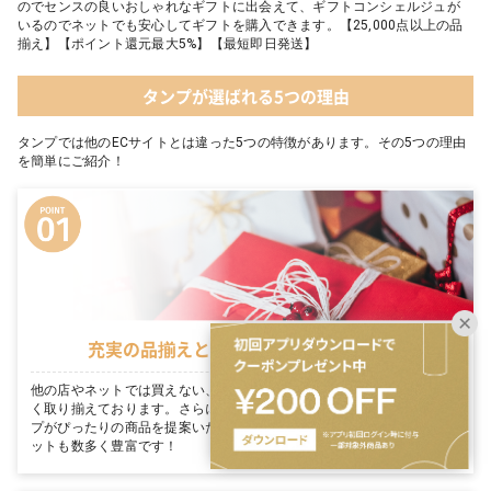
のでセンスの良いおしゃれなギフトに出会えて、ギフトコンシェルジュが
いるのでネットでも安心してギフトを購入できます。【25,000点以上の品
揃え】【ポイント還元最大5%】【最短即日発送】
タンプが選ばれる5つの理由
タンプでは他のECサイトとは違った5つの特徴があります。その5つの理由
を簡単にご紹介！
充実の品揃えとタンプ限定セットが豊富
他の店やネットでは買えない、各メーカーがこだわり抜いた商品を数多
く取り揃えております。さらに、お客様のギフトシーンに合わせてタン
プがぴったりの商品を提案いたします。シーン毎に適切なタンプ限定セ
ットも数多く豊富です！