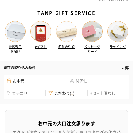
TANP GIFT SERVICE
最短翌日
eギフト
名前の刻印
メッセージ
ラッピング
お届け
カード
-
件
現在の絞り込み条件
お中元
関係性
カテゴリ
こだわり
(
1
)
0 ~ 上限なし
¥
お中元の大口注文承ります
エクセル注文・オリジナル包装紙・専用カタログの作成が