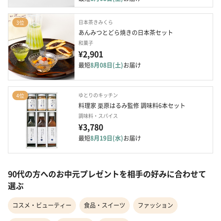
日本茶きみくら
3位
あんみつとどら焼きの日本茶セット
和菓子
¥2,901
最短
8月08日(土)
お届け
ゆとりのキッチン
4位
料理家 栗原はるみ監修 調味料6本セット
調味料・スパイス
¥3,780
最短
8月19日(水)
お届け
90代の方へのお中元プレゼントを相手の好みに合わせて
選ぶ
コスメ・ビューティー
食品・スイーツ
ファッション