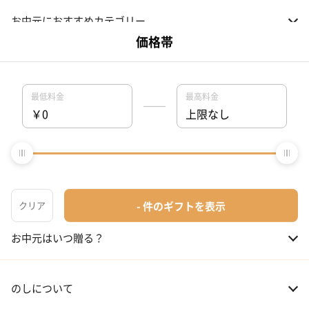
お中元におすすめカテゴリー
01 スイーツ
お中元のマナー！
02 アルコール
03 ギフトカタログ
お中元の相場・予算は？
04 グルメ
01 両親
3,000～5,000円
お中元のNGギフト
02 兄弟、姉妹
3,000～5,000円
お中元はいつ贈る？
03 友人
3,000円程度
04 会社の上司
5,000円程度
のしについて