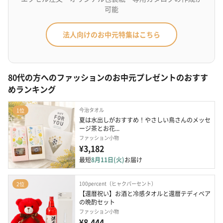
可能
法人向けのお中元特集はこちら
80代の方へのファッションのお中元プレゼントのおすす
めランキング
今治タオル
1位
夏は水出しがおすすめ！やさしい鳥さんのメッセ
ージ茶とお花...
ファッション小物
¥3,182
最短
8月11日(火)
お届け
100percent（ヒャクパーセント）
2位
【還暦祝い】お酒と冷感タオルと還暦テディベア
の晩酌セット
ファッション小物
¥8,444