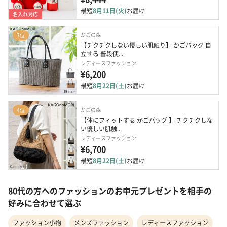
最短
8月11日(火)
お届け
名入れ対応
かごの森
3位
【チクチクしない優しい肌触り】 かごバッグ 自
立する 普段使...
レディースファッション
¥6,200
最短
8月22日(土)
お届け
かごの森
4位
【体にフィットする かごバッグ 】 チクチクしな
い優しい肌触...
レディースファッション
¥6,700
最短
8月22日(土)
お届け
80代の方へのファッションのお中元プレゼントを相手の
好みに合わせて選ぶ
ファッション小物
メンズファッション
レディースファッション