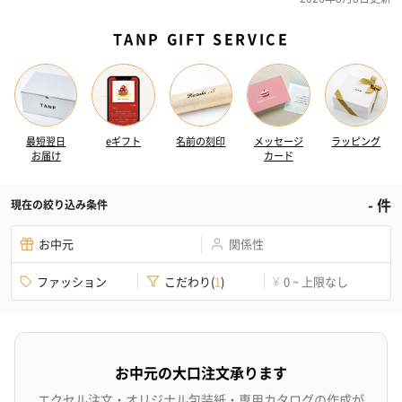
TANP GIFT SERVICE
最短翌日
eギフト
名前の刻印
メッセージ
ラッピング
お届け
カード
-
件
現在の絞り込み条件
お中元
関係性
ファッション
こだわり
(
1
)
0 ~ 上限なし
¥
お中元の大口注文承ります
エクセル注文・オリジナル包装紙・専用カタログの作成が