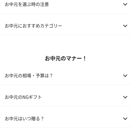
お中元を選ぶ時の注意
お中元におすすめカテゴリー
01 スイーツ
お中元のマナー！
02 アルコール
03 ギフトカタログ
お中元の相場・予算は？
04 グルメ
01 両親
3,000～5,000円
お中元のNGギフト
02 兄弟、姉妹
3,000～5,000円
お中元はいつ贈る？
03 友人
3,000円程度