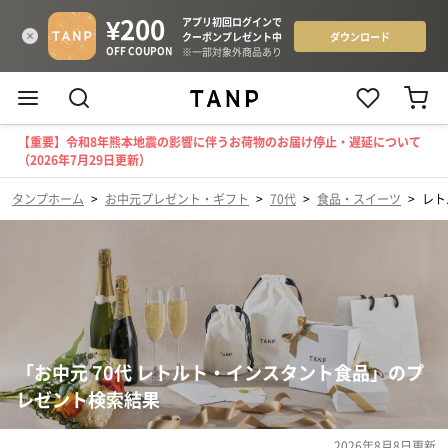
【重要】令和8年熊本地震の影響に伴うお荷物のお届け停止・遅延について
（2026年7月29日更新）
タンプホーム
>
お中元プレゼント・ギフト
>
70代
>
食品・スイーツ
>
レト
「お中元 70代 レトルト・インスタント食品」のプ
レゼント検索結果
2026年8月8日
更新