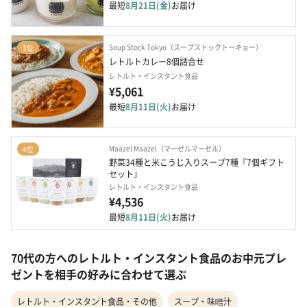
最短
8月21日(金)
お届け
Soup Stock Tokyo（スープストックトーキョー）
3位
レトルトカレー8個詰合せ
レトルト・インスタント食品
¥5,061
最短
8月11日(火)
お届け
Maazel Maazel（マーゼルマーゼル）
4位
野菜34種と米こうじ入りスープ7種『7個ギフト
セット』
レトルト・インスタント食品
¥4,536
最短
8月11日(火)
お届け
70代の方へのレトルト・インスタント食品のお中元プレ
ゼントを相手の好みに合わせて選ぶ
レトルト・インスタント食品・その他
スープ・味噌汁