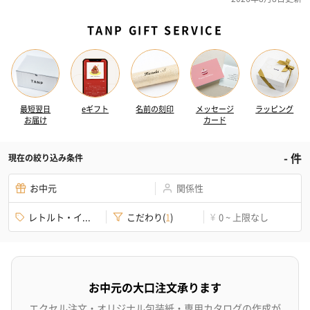
TANP GIFT SERVICE
最短翌日
eギフト
名前の刻印
メッセージ
ラッピング
お届け
カード
-
件
現在の絞り込み条件
お中元
関係性
レトルト・イ...
こだわり
(
1
)
0 ~ 上限なし
¥
お中元の大口注文承ります
エクセル注文・オリジナル包装紙・専用カタログの作成が