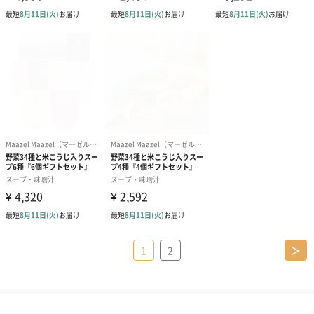
1
2
＞