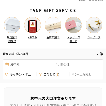
TANP GIFT SERVICE
最短翌日
eギフト
名前の刻印
メッセージ
ラッピング
お届け
カード
-
件
現在の絞り込み条件
お中元
関係性
キッチン・テ...
こだわり
(
1
)
0 ~ 上限なし
¥
お中元の大口注文承ります
エクセル注文・オリジナル包装紙・専用カタログの作成が