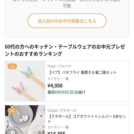
可能
法人向けのお中元特集はこちら
60代の方へのキッチン・テーブルウェアのお中元プレゼ
ントのおすすめランキング
Floyd（フロイド）
1位
【ペア】バタフライ 箸置き＆箸二膳セット
カトラリー・箸
¥4,950
最短
8月09日(日)
お届け
Cutipol（クチポール）
2位
【クチポール】ゴアホワイト×シルバー 6本セッ
ト
カトラリー・箸
¥14,355