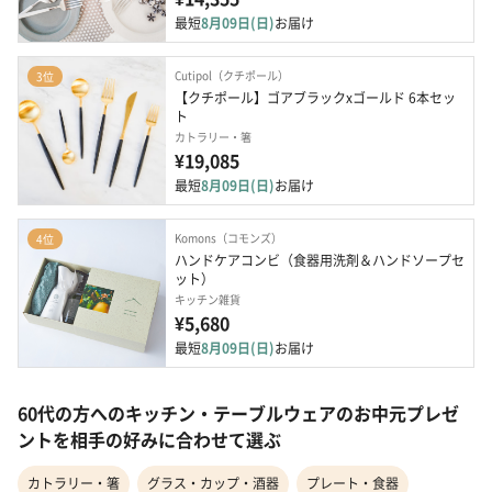
最短
8月09日(日)
お届け
Cutipol（クチポール）
3位
【クチポール】ゴアブラックxゴールド 6本セッ
ト
カトラリー・箸
¥19,085
最短
8月09日(日)
お届け
Komons（コモンズ）
4位
ハンドケアコンビ（食器用洗剤＆ハンドソープセ
ット）
キッチン雑貨
¥5,680
最短
8月09日(日)
お届け
60代の方へのキッチン・テーブルウェアのお中元プレゼ
ントを相手の好みに合わせて選ぶ
カトラリー・箸
グラス・カップ・酒器
プレート・食器