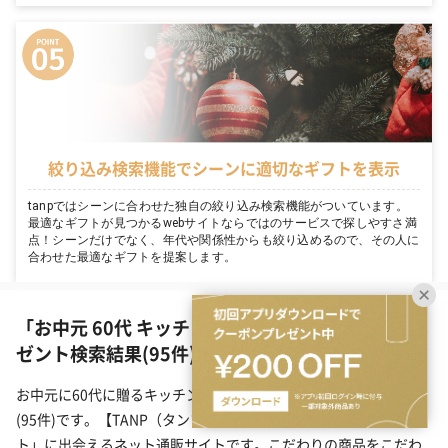
絞り込み検索機能でシーンに適切なギフトを表示
tanpではシーンに合わせた独自の絞り込み検索機能がついています。
最適なギフトが見つかるwebサイトならではのサービスで探しやすさ満
点！シーンだけでなく、年代や関係性からも絞り込めるので、その人に
合わせた最適なギフトを提案します。
「お中元 60代 キッチン・テーブルウェア」のプレ
ゼント検索結果(95件)
お中元に60代に贈るキッチン・テーブルウェアのプレゼント一覧
(95件)です。【TANP（タンプ）】は大切な日にぴったりな「ギフ
ト」に出会えるネット通販サイトです。こだわりの商品をこだわ