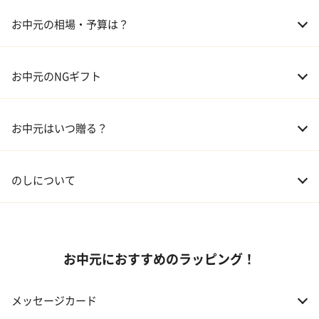
03 ギフトカタログ
お中元の相場・予算は？
04 グルメ
01 両親
3,000～5,000円
お中元のNGギフト
02 兄弟、姉妹
3,000～5,000円
お中元はいつ贈る？
03 友人
3,000円程度
04 会社の上司
5,000円程度
のしについて
お中元におすすめのラッピング！
メッセージカード