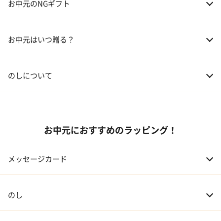
お中元のNGギフト
02 兄弟、姉妹
3,000～5,000円
お中元はいつ贈る？
03 友人
3,000円程度
04 会社の上司
5,000円程度
のしについて
お中元におすすめのラッピング！
メッセージカード
のし