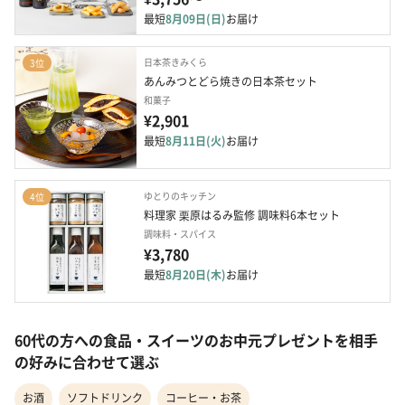
最短
8月09日(日)
お届け
日本茶きみくら
3位
あんみつとどら焼きの日本茶セット
和菓子
¥2,901
最短
8月11日(火)
お届け
ゆとりのキッチン
4位
料理家 栗原はるみ監修 調味料6本セット
調味料・スパイス
¥3,780
最短
8月20日(木)
お届け
60代の方への食品・スイーツのお中元プレゼントを相手
の好みに合わせて選ぶ
お酒
ソフトドリンク
コーヒー・お茶