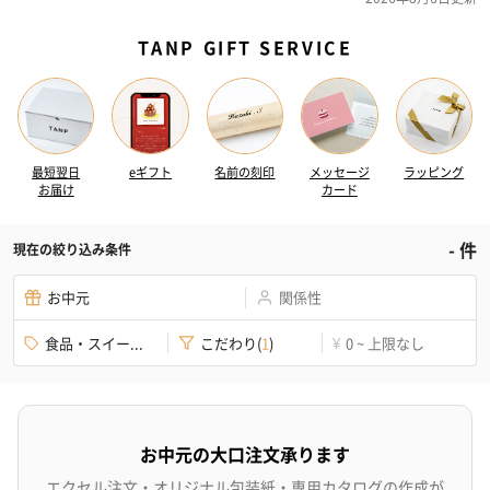
TANP GIFT SERVICE
最短翌日
eギフト
名前の刻印
メッセージ
ラッピング
お届け
カード
-
件
現在の絞り込み条件
お中元
関係性
食品・スイー...
こだわり
(
1
)
0 ~ 上限なし
¥
お中元の大口注文承ります
エクセル注文・オリジナル包装紙・専用カタログの作成が