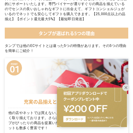
的にサポートいたします。専門バイヤーが選りすぐりの商品を揃えている
のでセンスの良いおしゃれなギフトに出会えて、ギフトコンシェルジュが
いるのでネットでも安心してギフトを購入できます。【25,000点以上の品
揃え】【ポイント還元最大5%】【最短即日発送】
タンプが選ばれる5つの理由
タンプでは他のECサイトとは違った5つの特徴があります。その5つの理由
を簡単にご紹介！
充実の品揃えとタンプ限定セットが豊富
他の店やネットでは買えない、各メーカーがこだわり抜いた商品を数多
く取り揃えております。さらに、お客様のギフトシーンに合わせてタン
プがぴったりの商品を提案いたします。シーン毎に適切なタンプ限定セ
ットも数多く豊富です！