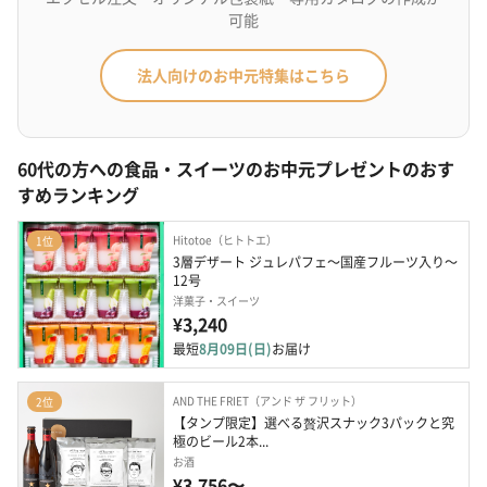
可能
法人向けのお中元特集はこちら
60代の方への食品・スイーツのお中元プレゼントのおす
すめランキング
Hitotoe（ヒトトエ）
1位
3層デザート ジュレパフェ～国産フルーツ入り～
12号
洋菓子・スイーツ
¥3,240
最短
8月09日(日)
お届け
AND THE FRIET（アンド ザ フリット）
2位
【タンプ限定】選べる贅沢スナック3パックと究
極のビール2本...
お酒
¥3,756〜