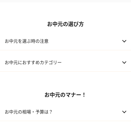
お中元の選び方
お中元を選ぶ時の注意
お中元におすすめカテゴリー
01 スイーツ
お中元のマナー！
02 アルコール
03 ギフトカタログ
お中元の相場・予算は？
04 グルメ
01 両親
3,000～5,000円