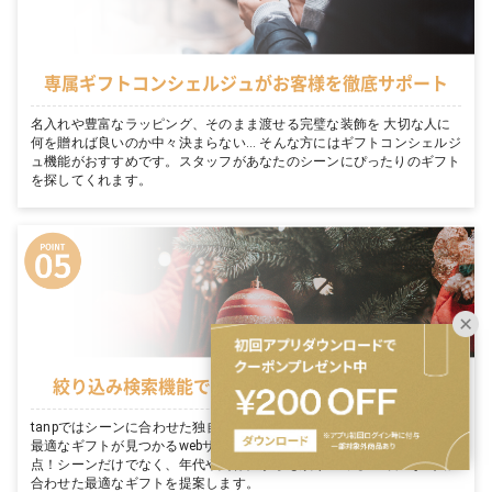
専属ギフトコンシェルジュがお客様を徹底サポート
名入れや豊富なラッピング、そのまま渡せる完璧な装飾を 大切な人に
何を贈れば良いのか中々決まらない… そんな方にはギフトコンシェルジ
ュ機能がおすすめです。スタッフがあなたのシーンにぴったりのギフト
を探してくれます。
絞り込み検索機能でシーンに適切なギフトを表示
tanpではシーンに合わせた独自の絞り込み検索機能がついています。
最適なギフトが見つかるwebサイトならではのサービスで探しやすさ満
点！シーンだけでなく、年代や関係性からも絞り込めるので、その人に
合わせた最適なギフトを提案します。