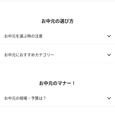
お中元の選び方
お中元を選ぶ時の注意
お中元におすすめカテゴリー
01 スイーツ
お中元のマナー！
02 アルコール
03 ギフトカタログ
お中元の相場・予算は？
04 グルメ
01 両親
3,000～5,000円