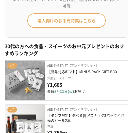
可能
法人向けのお中元特集はこちら
30代の方への食品・スイーツのお中元プレゼントのおす
すめランキング
AND THE FRIET（アンド ザ フリット）
1位
【熨斗対応ギフト】MINI 5-PACK GIFT BOX
洋菓子・スイーツ
¥1,665
最短
8月11日(火)
お届け
AND THE FRIET（アンド ザ フリット）
2位
【タンプ限定】選べる贅沢スナック3パックと究
極のビール2本...
お酒
¥3,756〜