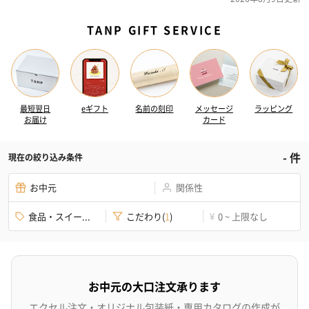
TANP GIFT SERVICE
最短翌日
eギフト
名前の刻印
メッセージ
ラッピング
お届け
カード
-
件
現在の絞り込み条件
お中元
関係性
食品・スイー...
こだわり
(
1
)
0 ~ 上限なし
¥
お中元の大口注文承ります
エクセル注文・オリジナル包装紙・専用カタログの作成が