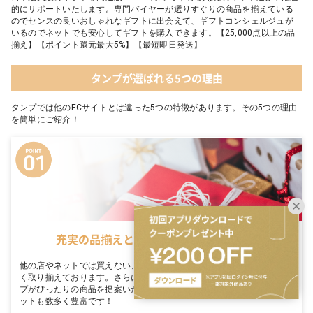
的にサポートいたします。専門バイヤーが選りすぐりの商品を揃えている
のでセンスの良いおしゃれなギフトに出会えて、ギフトコンシェルジュが
いるのでネットでも安心してギフトを購入できます。【25,000点以上の品
揃え】【ポイント還元最大5%】【最短即日発送】
タンプが選ばれる5つの理由
タンプでは他のECサイトとは違った5つの特徴があります。その5つの理由
を簡単にご紹介！
充実の品揃えとタンプ限定セットが豊富
他の店やネットでは買えない、各メーカーがこだわり抜いた商品を数多
く取り揃えております。さらに、お客様のギフトシーンに合わせてタン
プがぴったりの商品を提案いたします。シーン毎に適切なタンプ限定セ
ットも数多く豊富です！