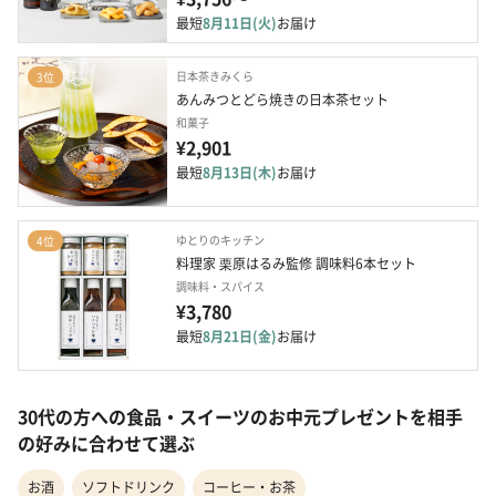
最短
8月11日(火)
お届け
日本茶きみくら
3位
あんみつとどら焼きの日本茶セット
和菓子
¥2,901
最短
8月13日(木)
お届け
ゆとりのキッチン
4位
料理家 栗原はるみ監修 調味料6本セット
調味料・スパイス
¥3,780
最短
8月21日(金)
お届け
30代の方への食品・スイーツのお中元プレゼントを相手
の好みに合わせて選ぶ
お酒
ソフトドリンク
コーヒー・お茶