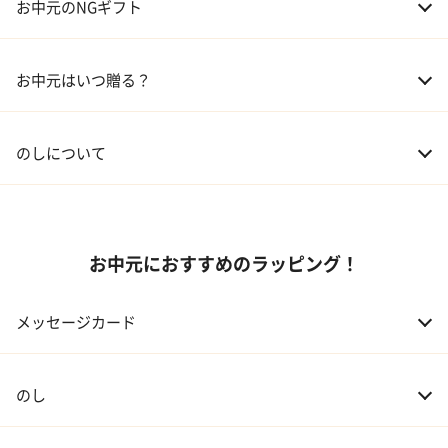
お中元のNGギフト
02 兄弟、姉妹
3,000～5,000円
お中元はいつ贈る？
03 友人
3,000円程度
04 会社の上司
5,000円程度
のしについて
お中元におすすめのラッピング！
メッセージカード
のし