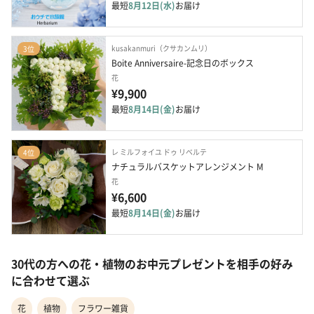
最短
8月12日(水)
お届け
kusakanmuri（クサカンムリ）
3位
Boite Anniversaire-記念日のボックス
花
¥9,900
最短
8月14日(金)
お届け
レ ミルフォイユ ドゥ リベルテ
4位
ナチュラルバスケットアレンジメント M
花
¥6,600
最短
8月14日(金)
お届け
30代の方への花・植物のお中元プレゼントを相手の好み
に合わせて選ぶ
花
植物
フラワー雑貨