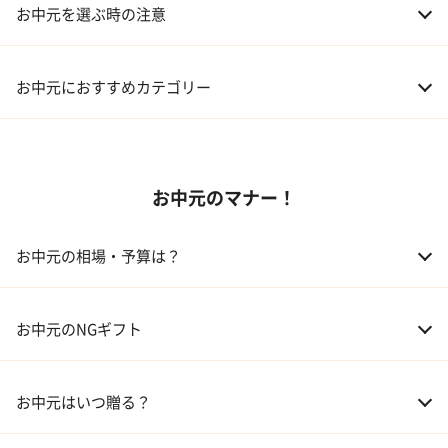
お中元を選ぶ時の注意
お中元におすすめカテゴリー
01 スイーツ
お中元のマナー！
02 アルコール
03 ギフトカタログ
お中元の相場・予算は？
04 グルメ
01 両親
3,000～5,000円
お中元のNGギフト
02 兄弟、姉妹
3,000～5,000円
お中元はいつ贈る？
03 友人
3,000円程度