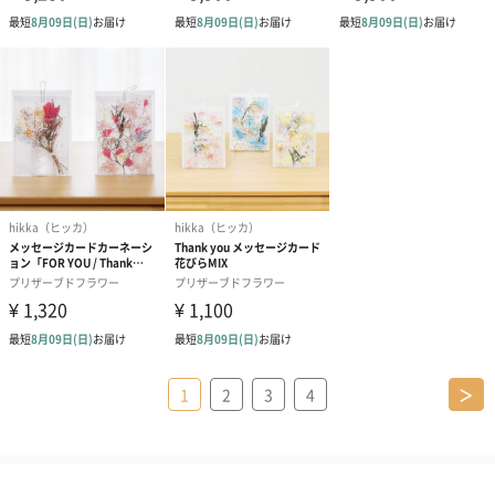
1
2
3
4
＞