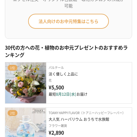
可能
法人向けのお中元特集はこちら
30代の方への花・植物のお中元プレゼントのおすすめラ
ンキング
パルテール
1位
淡く優しく上品に
花
¥5,500
最短
8月12日(水)
お届け
TOANY HAPPY FLAVOR（トアニーハッピーフレーバー）
2位
大人気 ハーバリウム おうちで水族館 
フラワー雑貨
¥2,890