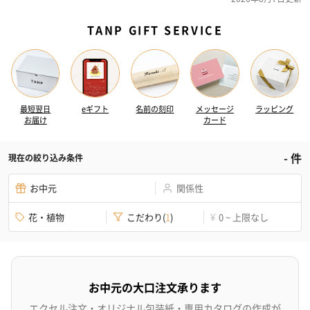
TANP GIFT SERVICE
最短翌日
eギフト
名前の刻印
メッセージ
ラッピング
お届け
カード
-
件
現在の絞り込み条件
お中元
関係性
花・植物
こだわり
(
1
)
0 ~ 上限なし
¥
お中元の大口注文承ります
エクセル注文・オリジナル包装紙・専用カタログの作成が