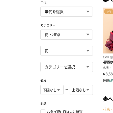
年代
カテゴリー
値段
~
妻へ
配送
花束
お急ぎ便(1日以内に発送)