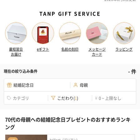
TANP GIFT SERVICE
最短翌日
eギフト
名前の刻印
メッセージ
ラッピング
お届け
カード
-
件
現在の絞り込み条件
結婚記念日
母親
カテゴリ
こだわり
(
1
)
0 ~ 上限なし
¥
70代の母親への結婚記念日プレゼントのおすすめランキ
ング
brillant（ブリアン）