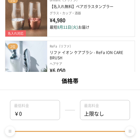
1位
【名入れ無料】ペアガラスタンブラー
グラス・カップ・酒器
¥4,980
最短
8月11日(火)
お届け
名入れ対応
ReFa（リファ）
2位
リファ イオン ケアブラシ - ReFa ION CARE 
BRUSH
ヘアケア
¥6,050
最短
8月11日(火)
お届け
SOW EXPERIENCE（ソウ・エクスペリエンス）
3位
【ペア】2人のための体験カタログ　FOR2ギフ
ト（GREEN）
体験ギフト
¥11,880〜
最短
8月11日(火)
お届け
HAA（ハー）
4位