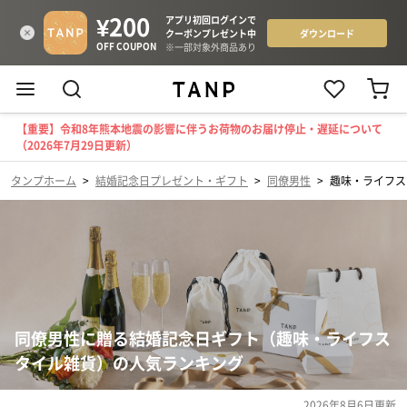
【重要】令和8年熊本地震の影響に伴うお荷物のお届け停止・遅延について
（2026年7月29日更新）
タンプホーム
>
結婚記念日プレゼント・ギフト
>
同僚男性
>
趣味・ライフス
同僚男性に贈る結婚記念日ギフト（趣味・ライフス
タイル雑貨）の人気ランキング
2026年8月6日
更新