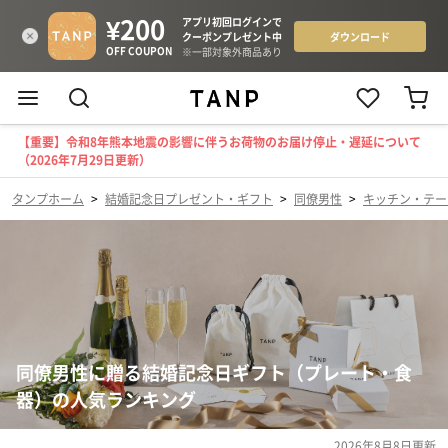
【重要】令和8年熊本地震の影響に伴うお荷物のお届け停止・遅延について
（2026年7月29日更新）
タンプホーム
>
結婚記念日プレゼント・ギフト
>
同僚男性
>
キッチン・テー
同僚男性に贈る結婚記念日ギフト（プレート・食
器）の人気ランキング
2026年8月8日
更新