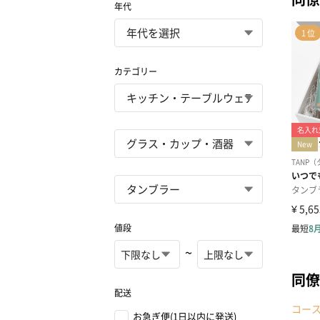
年代
カテゴリー
値段
~
同僚
配送
コー
お急ぎ便(1日以内に発送)