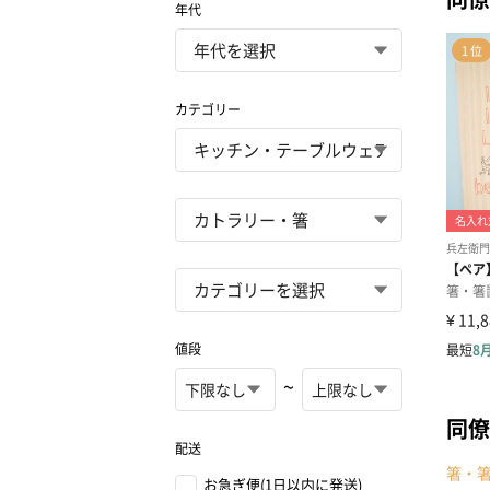
年代
カテゴリー
値段
~
同僚
配送
箸・
お急ぎ便(1日以内に発送)