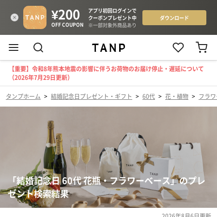
【重要】令和8年熊本地震の影響に伴うお荷物のお届け停止・遅延について
（2026年7月29日更新）
タンプホーム
>
結婚記念日プレゼント・ギフト
>
60代
>
花・植物
>
フラワ
「結婚記念日 60代 花瓶・フラワーベース」のプレ
ゼント検索結果
2026年8月6日
更新