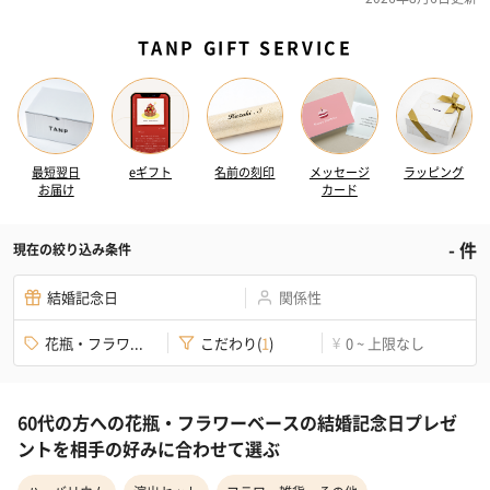
TANP GIFT SERVICE
最短翌日
eギフト
名前の刻印
メッセージ
ラッピング
お届け
カード
-
件
現在の絞り込み条件
結婚記念日
関係性
花瓶・フラワ...
こだわり
(
1
)
0 ~ 上限なし
¥
60代の方への花瓶・フラワーベースの結婚記念日プレゼ
ントを相手の好みに合わせて選ぶ