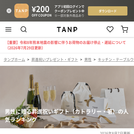
【重要】令和8年熊本地震の影響に伴うお荷物のお届け停止・遅延について
（2026年7月29日更新）
タンプホーム
>
昇進祝いプレゼント・ギフト
>
男性
>
キッチン・テーブルウ
男性に贈る昇進祝いギフト（カトラリー・箸）の人
気ランキング
2026年8月7日
更新