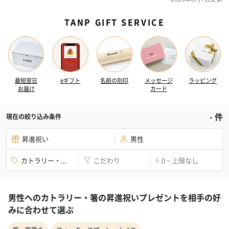
TANP GIFT SERVICE
最短翌日
eギフト
名前の刻印
メッセージ
ラッピング
お届け
カード
-
件
現在の絞り込み条件
昇進祝い
男性
カトラリー・...
こだわり
0 ~ 上限なし
¥
男性へのカトラリー・箸の昇進祝いプレゼントを相手の好
みに合わせて選ぶ