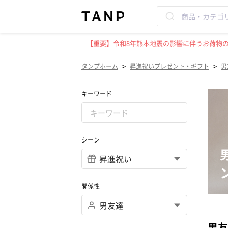
【重要】令和8年熊本地震の影響に伴うお荷物のお
>
>
タンプホーム
昇進祝いプレゼント・ギフト
男
キーワード
シーン
関係性
男友