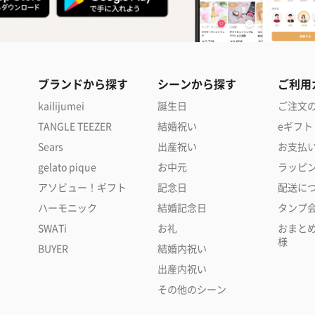
ブランドから探す
シーンから探す
ご利用
kailijumei
誕生日
ご注文
TANGLE TEEZER
結婚祝い
eギフト
Sears
出産祝い
お支払
gelato pique
お中元
ラッピ
アソビュー！ギフト
記念日
配送に
ハーモニック
結婚記念日
タンプ
SWATi
お礼
おまと
様
BUYER
結婚内祝い
出産内祝い
その他のシーン