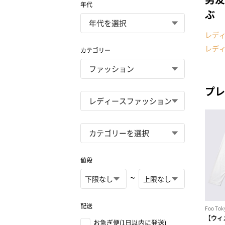
年代
ぶ
レデ
レデ
カテゴリー
プレ
値段
~
配送
お急ぎ便(1日以内に発送)