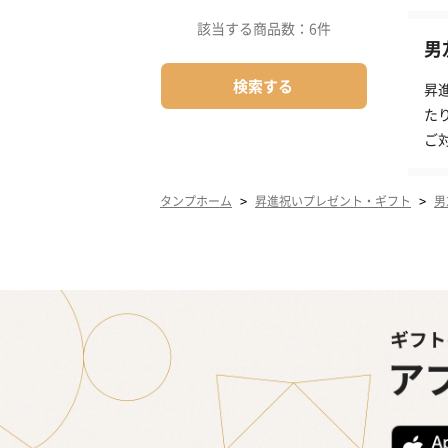
該当する商品数：
6件
男
検索する
昇
た
ご
>
>
タンプホーム
昇進祝いプレゼント・ギフト
男