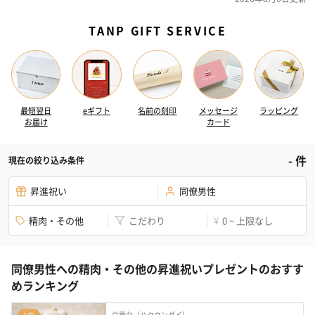
TANP GIFT SERVICE
最短翌日
eギフト
名前の刻印
メッセージ
ラッピング
お届け
カード
-
件
現在の絞り込み条件
昇進祝い
同僚男性
精肉・その他
こだわり
0 ~ 上限なし
¥
同僚男性への精肉・その他の昇進祝いプレゼントのおすす
めランキング
白雲台（ハクウンダイ）