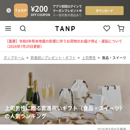
【重要】令和8年熊本地震の影響に伴うお荷物のお届け停止・遅延について
（2026年7月29日更新）
タンプホーム
>
昇進祝いプレゼント・ギフト
>
上司男性
>
食品・スイーツ
上司男性に贈る昇進祝いギフト（食品・スイーツ）
の人気ランキング
2026年8月8日
更新