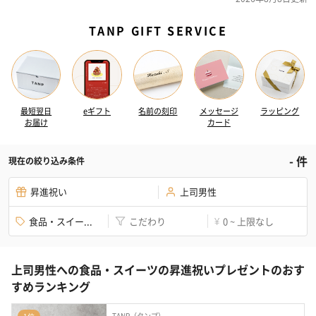
TANP GIFT SERVICE
最短翌日
eギフト
名前の刻印
メッセージ
ラッピング
お届け
カード
-
件
現在の絞り込み条件
昇進祝い
上司男性
食品・スイー...
こだわり
0 ~ 上限なし
¥
上司男性への食品・スイーツの昇進祝いプレゼントのおす
すめランキング
TANP（タンプ）