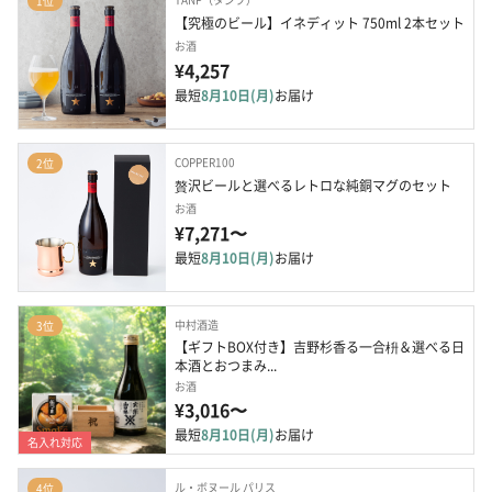
1位
【究極のビール】イネディット 750ml 2本セット
お酒
¥4,257
最短
8月10日(月)
お届け
COPPER100
2位
贅沢ビールと選べるレトロな純銅マグのセット
お酒
¥7,271〜
最短
8月10日(月)
お届け
中村酒造
3位
【ギフトBOX付き】吉野杉香る一合枡＆選べる日
本酒とおつまみ...
お酒
¥3,016〜
最短
8月10日(月)
お届け
名入れ対応
ル・ボヌール パリス
4位