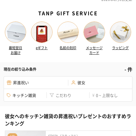
TANP GIFT SERVICE
最短翌日
eギフト
名前の刻印
メッセージ
ラッピング
お届け
カード
-
件
現在の絞り込み条件
昇進祝い
彼女
キッチン雑貨
こだわり
0 ~ 上限なし
¥
彼女へのキッチン雑貨の昇進祝いプレゼントのおすすめラ
ンキング
STICOL（スティコル）