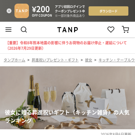
【重要】令和8年熊本地震の影響に伴うお荷物のお届け停止・遅延について
（2026年7月29日更新）
タンプホーム
>
昇進祝いプレゼント・ギフト
>
彼女
>
キッチン・テーブルウ
彼女に贈る昇進祝いギフト（キッチン雑貨）の人気
ランキング
2026年8月6日
更新