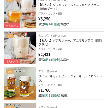
1位
【名入れ】ダブルウォールアニマルペアグラス
《耐熱グラス》
グラス・カップ・酒器
¥5,250
最短
8月14日(金)
お届け
名入れ対応
名入れギフト専門店 TICO
2位
【名入れ】ダブルウォールアニマルグラス《耐熱
グラス》
グラス・カップ・酒器
¥2,431
最短
8月14日(金)
お届け
名入れ対応
デコレ（Decole）
3位
ワイルドキャットビールジョッキ（ライオン・ト
ラ）
グラス・カップ・酒器
¥1,760
最短
8月11日(火)
お届け
デコレ（Decole）
4位