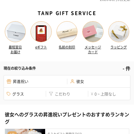
TANP GIFT SERVICE
最短翌日
eギフト
名前の刻印
メッセージ
ラッピング
お届け
カード
-
件
現在の絞り込み条件
昇進祝い
彼女
グラス
こだわり
0 ~ 上限なし
¥
彼女へのグラスの昇進祝いプレゼントのおすすめランキン
グ
名入れギフト専門店 TICO