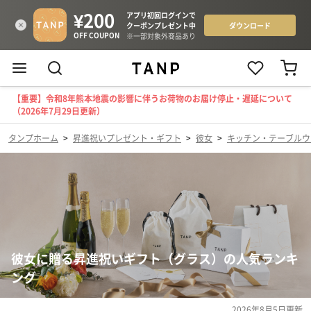
【重要】令和8年熊本地震の影響に伴うお荷物のお届け停止・遅延について
（2026年7月29日更新）
タンプホーム
>
昇進祝いプレゼント・ギフト
>
彼女
>
キッチン・テーブルウ
彼女に贈る昇進祝いギフト（グラス）の人気ランキ
ング
2026年8月5日
更新